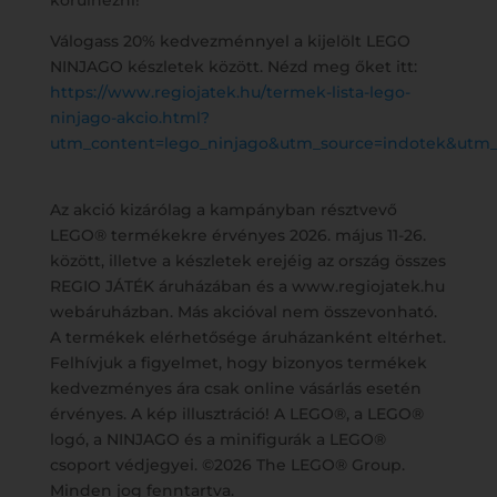
körülnézni!
Válogass 20% kedvezménnyel a kijelölt LEGO
NINJAGO készletek között. Nézd meg őket itt:
https://www.regiojatek.hu/termek-lista-lego-
ninjago-akcio.html?
utm_content=lego_ninjago&utm_source=indotek&utm_
Az akció kizárólag a kampányban résztvevő
LEGO® termékekre érvényes 2026. május 11-26.
között, illetve a készletek erejéig az ország összes
REGIO JÁTÉK áruházában és a www.regiojatek.hu
webáruházban. Más akcióval nem összevonható.
A termékek elérhetősége áruházanként eltérhet.
Felhívjuk a figyelmet, hogy bizonyos termékek
kedvezményes ára csak online vásárlás esetén
érvényes. A kép illusztráció! A LEGO®, a LEGO®
logó, a NINJAGO és a minifigurák a LEGO®
csoport védjegyei. ©2026 The LEGO® Group.
Minden jog fenntartva.