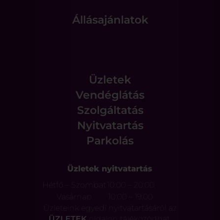
Állásajánlatok
Üzletek
Vendéglátás
Szolgáltatás
Nyitvatartás
Parkolás
Üzletek nyitvatartás
Hétfő – Szombat
10:00 – 20:00
Vasárnap
10:00 – 19:00
Üzleteink egyedi nyitvatartásáról az
ÜZLETEK
oldalon tájékozódhat.