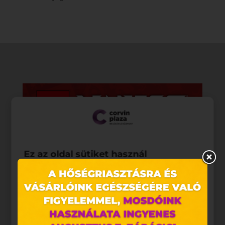
Ez az oldal sütiket használ
Weboldalunkon „cookie"-kat (továbbiakban „süti")
alkalmazunk. Ezek olyan fájlok, melyek információt
tárolnak webes böngészőjében. Ehhez az Ön
hozzájárulása szükséges.