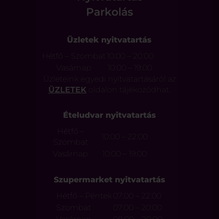
Parkolás
Üzletek nyitvatartás
Hétfő – Szombat
10:00 – 20:00
Vasárnap
10:00 – 19:00
Üzleteink egyedi nyitvatartásáról az
ÜZLETEK
oldalon tájékozódhat.
Ételudvar nyitvatartás
Hétfő –
10:00 – 22:00
Szombat
Vasárnap
10:00 – 19:00
Szupermarket nyitvatartás
Hétfő – Péntek
07:00 – 22:00
Szombat
07:00 – 20:00