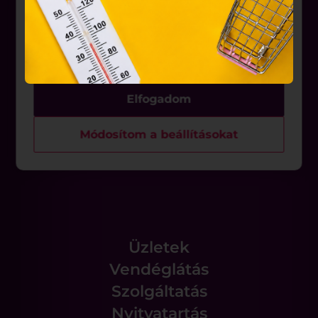
belül működnek, a „sütik" használatához, és
Üzletek
ezeknek a felhasználó számítógépén vagy egyéb
eszközén történő tárolásához a felhasználók
Akciók
hozzájárulását kell kérniük.
Aktualitások
Elfogadom
Rólunk
Módosítom a beállításokat
Állásajánlatok
Üzletek
Vendéglátás
Szolgáltatás
Nyitvatartás