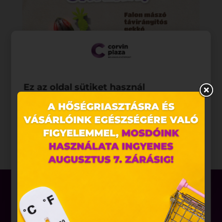
Ez az oldal sütiket használ
Weboldalunkon „cookie"-kat (továbbiakban „süti")
alkalmazunk. Ezek olyan fájlok, melyek információt
tárolnak webes böngészőjében. Ehhez az Ön
hozzájárulása szükséges.
A „sütiket" az elektronikus hírközlésről szóló 2003.
évi C. törvény, az elektronikus kereskedelmi
szolgáltatások, az információs társadalommal
összefüggő szolgáltatások egyes kérdéseiről szóló
2001. évi CVIII. törvény, valamint az Európai Unió
előírásainak megfelelően használjuk. Azon
weblapoknak, melyek az Európai Unió országain