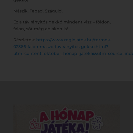
gekkó!
Mászik. Tapad. Száguld.
Ez a távirányítós gekkó mindent visz – földön,
falon, sőt még ablakon is!
Részletek:
https://www.regiojatek.hu/termek-
02366-falon-maszo-taviranyitos-gekko.html?
utm_content=oktober_honap_jatekai&utm_source=in