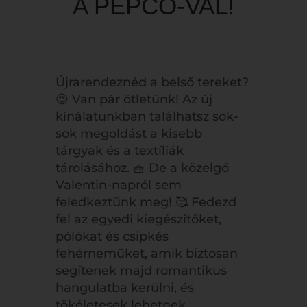
A PEPCO-VAL!
Újrarendeznéd a belső tereket?
😍 Van pár ötletünk! Az új
kínálatunkban találhatsz sok-
sok megoldást a kisebb
tárgyak és a textíliák
tárolásához. 🧺 De a közelgő
Valentin-napról sem
feledkeztünk meg! 🥰 Fedezd
fel az egyedi kiegészítőket,
pólókat és csipkés
fehérneműket, amik biztosan
segítenek majd romantikus
hangulatba kerülni, és
tökéletesek lehetnek