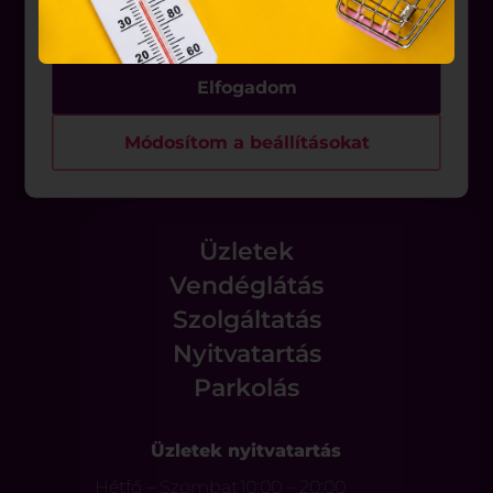
hozzájárulását kell kérniük.
Rólunk
Elfogadom
Állásajánlatok
Módosítom a beállításokat
Üzletek
Vendéglátás
Szolgáltatás
Nyitvatartás
Parkolás
Üzletek nyitvatartás
Hétfő – Szombat
10:00 – 20:00