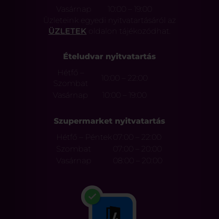
Vasárnap
10:00 – 19:00
Üzleteink egyedi nyitvatartásáról az
ÜZLETEK
oldalon tájékozódhat.
Ételudvar nyitvatartás
Hétfő –
10:00 – 22:00
Szombat
Vasárnap
10:00 – 19:00
Szupermarket nyitvatartás
Hétfő – Péntek
07:00 – 22:00
Szombat
07:00 – 20:00
Vasárnap
08:00 – 20:00