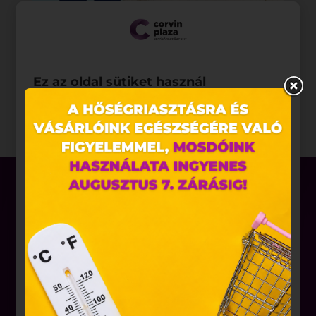
Ez az oldal sütiket használ
Weboldalunkon „cookie"-kat (továbbiakban „süti")
alkalmazunk. Ezek olyan fájlok, melyek információt
tárolnak webes böngészőjében. Ehhez az Ön
hozzájárulása szükséges.
A „sütiket" az elektronikus hírközlésről szóló 2003.
évi C. törvény, az elektronikus kereskedelmi
szolgáltatások, az információs társadalommal
összefüggő szolgáltatások egyes kérdéseiről szóló
2001. évi CVIII. törvény, valamint az Európai Unió
Üzletek
előírásainak megfelelően használjuk. Azon
weblapoknak, melyek az Európai Unió országain
Akciók
belül működnek, a „sütik" használatához, és
Aktualitások
ezeknek a felhasználó számítógépén vagy egyéb
eszközén történő tárolásához a felhasználók