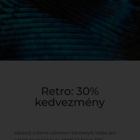
Retro: 30%
kedvezmény
Vásárolj a Retro üzletben bármelyik teljes árú