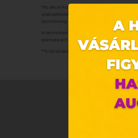
*Az akció kizárólag 2023. február 1. és 28. k
szaküzletekben. Az akció más kedvezményekk
izomtömeg növekedéséhez. A termék nem hel
A termékek csomagolásban, színben és méret
számára érhető el.
**A törzsvásárlói program részletes szabálya
Ez 
Webo
Eze
böng
A „s
ele