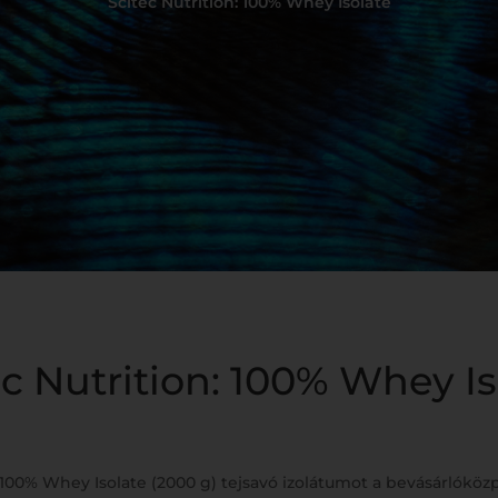
Scitec Nutrition: 100% Whey Isolate
ec Nutrition: 100% Whey Is
 100% Whey Isolate (2000 g) tejsavó izolátumot a bevásárlóköz