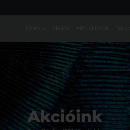
Üzletek
Akciók
Aktualitások
Parko
Akcióink