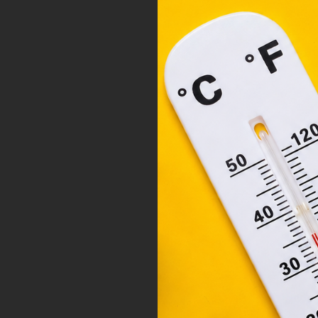
társ
2001
megf
orsz
felh
a fe