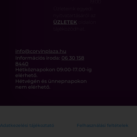
19:00
Üzleteink egyedi
nyitvatartásáról az
ÜZLETEK
oldalon
tájékozódhat.
info@corvinplaza.hu
Információs iroda:
06 30 158
8440
Hétköznapokon 09:00-17.00-ig
elérhető.
Hétvégén és ünnepnapokon
nem elérhető.
Adatkezelési tájékoztató
Felhasználási feltételek