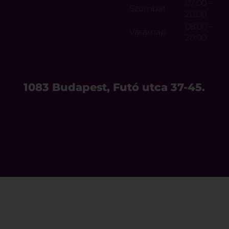
07:00 –
Szombat
20:00
08:00 –
Vasárnap
20:00
1083 Budapest, Futó utca 37-45.