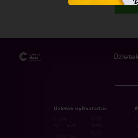
Üzlete
Üzletek nyitvatartás
É
Hétfő –
10:00 –
H
Szombat
20:00
10:00 –
V
Vasárnap