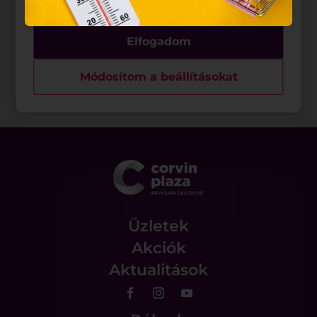
Elfogadom
Módosítom a beállításokat
Üzletek
Akciók
Aktualitások