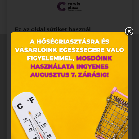
találhatóak.
Ez az oldal sütiket használ
Weboldalunkon „cookie"-kat (továbbiakban „süti")
alkalmazunk. Ezek olyan fájlok, melyek információt
tárolnak webes böngészőjében. Ehhez az Ön
hozzájárulása szükséges.
A „sütiket" az elektronikus hírközlésről szóló 2003.
évi C. törvény, az elektronikus kereskedelmi
szolgáltatások, az információs társadalommal
összefüggő szolgáltatások egyes kérdéseiről szóló
2001. évi CVIII. törvény, valamint az Európai Unió
előírásainak megfelelően használjuk. Azon
weblapoknak, melyek az Európai Unió országain
belül működnek, a „sütik" használatához, és
ezeknek a felhasználó számítógépén vagy egyéb
eszközén történő tárolásához a felhasználók
hozzájárulását kell kérniük.