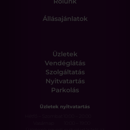
Rólunk
Állásajánlatok
Üzletek
Vendéglátás
Szolgáltatás
Nyitvatartás
Parkolás
Üzletek nyitvatartás
Hétfő – Szombat
10:00 – 20:00
Vasárnap
10:00 – 19:00
Üzleteink egyedi nyitvatartásáról az