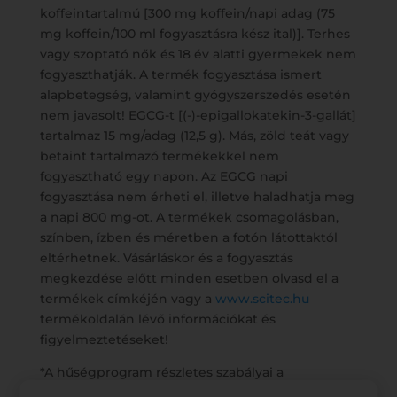
koffeintartalmú [300 mg koffein/napi adag (75
mg koffein/100 ml fogyasztásra kész ital)]. Terhes
vagy szoptató nők és 18 év alatti gyermekek nem
fogyaszthatják. A termék fogyasztása ismert
alapbetegség, valamint gyógyszerszedés esetén
nem javasolt! EGCG-t [(-)-epigallokatekin-3-gallát]
tartalmaz 15 mg/adag (12,5 g). Más, zöld teát vagy
betaint tartalmazó termékekkel nem
fogyasztható egy napon. Az EGCG napi
fogyasztása nem érheti el, illetve haladhatja meg
a napi 800 mg-ot. A termékek csomagolásban,
színben, ízben és méretben a fotón látottaktól
eltérhetnek. Vásárláskor és a fogyasztás
megkezdése előtt minden esetben olvasd el a
termékek címkéjén vagy a
www.scitec.hu
termékoldalán lévő információkat és
figyelmeztetéseket!
*A hűségprogram részletes szabályai a
https://scitec.hu/husegpontok-a4671
oldalon