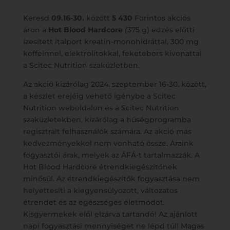
Keresd
09.16-30.
között
5 430
Forintos akciós
áron a
Hot Blood Hardcore
(375 g) edzés előtti
ízesített italport kreatin-monohidráttal, 300 mg
koffeinnel, elektrolitokkal, feketebors kivonattal
a Scitec Nutrition szaküzletben.
Az akció kizárólag 2024. szeptember 16-30. között,
a készlet erejéig vehető igénybe a Scitec
Nutrition weboldalon és a Scitec Nutrition
szaküzletekben, kizárólag a hűségprogramba
regisztrált felhasználók számára. Az akció más
kedvezményekkel nem vonható össze. Áraink
fogyasztói árak, melyek az ÁFÁ-t tartalmazzák. A
Hot Blood Hardcore étrendkiegészítőnek
minősül. Az étrendkiegészítők fogyasztása nem
helyettesíti a kiegyensúlyozott, változatos
étrendet és az egészséges életmódot.
Kisgyermekek elől elzárva tartandó! Az ajánlott
napi fogyasztási mennyiséget ne lépd túl! Magas