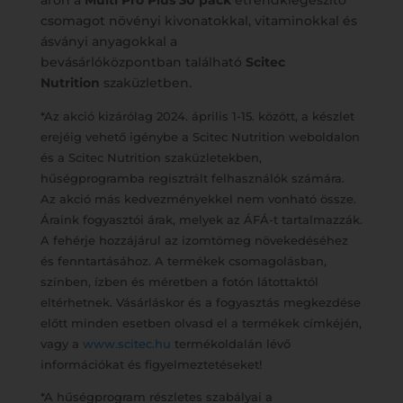
áron a
Multi Pro Plus 30 pack
étrendkiegészítő
csomagot növényi kivonatokkal, vitaminokkal és
ásványi anyagokkal a
bevásárlóközpontban található
Scitec
Nutrition
szaküzletben.
*Az akció kizárólag 2024. április 1-15. között, a készlet
erejéig vehető igénybe a Scitec Nutrition weboldalon
és a Scitec Nutrition szaküzletekben,
hűségprogramba regisztrált felhasználók számára.
Az akció más kedvezményekkel nem vonható össze.
Áraink fogyasztói árak, melyek az ÁFÁ-t tartalmazzák.
A fehérje hozzájárul az izomtömeg növekedéséhez
és fenntartásához. A termékek csomagolásban,
színben, ízben és méretben a fotón látottaktól
eltérhetnek. Vásárláskor és a fogyasztás megkezdése
előtt minden esetben olvasd el a termékek címkéjén,
vagy a
www.scitec.hu
termékoldalán lévő
információkat és figyelmeztetéseket!
*A hűségprogram részletes szabályai a