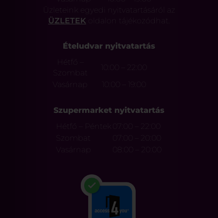
Üzleteink egyedi nyitvatartásáról az
ÜZLETEK
oldalon tájékozódhat.
Ételudvar nyitvatartás
Hétfő –
10:00 – 22:00
Szombat
Vasárnap
10:00 – 19:00
Szupermarket nyitvatartás
Hétfő – Péntek
07:00 – 22:00
Szombat
07:00 – 20:00
Vasárnap
08:00 – 20:00