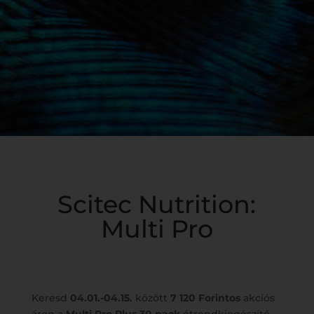
Scitec Nutrition:
Multi Pro
Keresd
04.01.-04.15.
között
7 120 Forintos
akciós