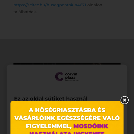
https://scitec.hu/husegpontok-a4671
oldalon
találhatóak.
Ez az oldal sütiket használ
Weboldalunkon „cookie"-kat (továbbiakban „süti")
alkalmazunk. Ezek olyan fájlok, melyek információt
tárolnak webes böngészőjében. Ehhez az Ön
hozzájárulása szükséges.