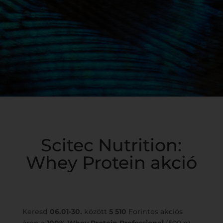
Scitec Nutrition:
Whey Protein akció
Keresd
06.01-30.
között
5 510
Forintos akciós