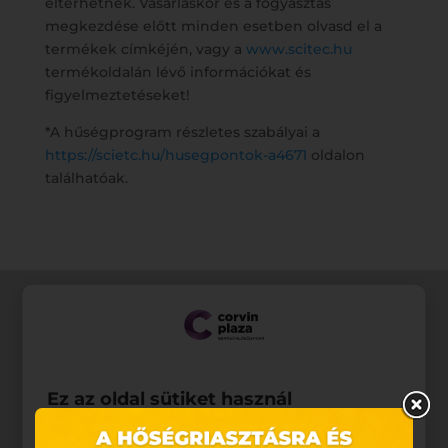
eltérhetnek. Vásárláskor és a fogyasztás
megkezdése előtt minden esetben olvasd el a
termékek címkéjén, vagy a
www.scitec.hu
termékoldalán lévő információkat és
figyelmeztetéseket!
*A hűségprogram részletes szabályai a
https://scietc.hu/husegpontok-a4671
oldalon
találhatóak.
Ez az oldal sütiket használ