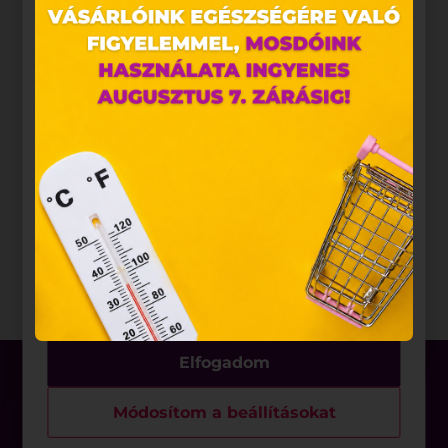
Weboldalunkon „cookie"-kat (továbbiakban „süti")
alkalmazunk. Ezek olyan fájlok, melyek információt
tárolnak webes böngészőjében. Ehhez az Ön
hozzájárulása szükséges.
A „sütiket" az elektronikus hírközlésről szóló 2003.
évi C. törvény, az elektronikus kereskedelmi
szolgáltatások, az információs társadalommal
összefüggő szolgáltatások egyes kérdéseiről szóló
2001. évi CVIII. törvény, valamint az Európai Unió
előírásainak megfelelően használjuk. Azon
weblapoknak, melyek az Európai Unió országain
belül működnek, a „sütik" használatához, és
ezeknek a felhasználó számítógépén vagy egyéb
eszközén történő tárolásához a felhasználók
hozzájárulását kell kérniük.
Elfogadom
Módosítom a beállításokat