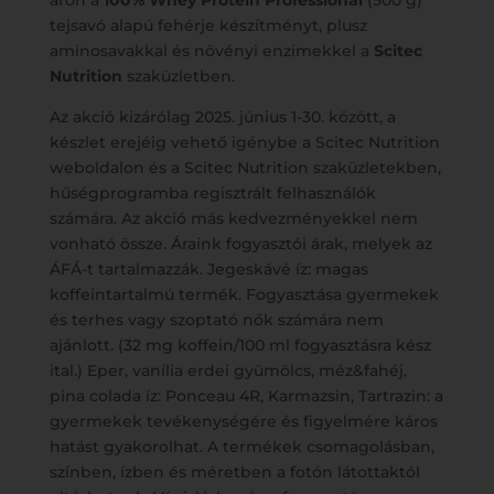
áron a
100% Whey Protein Professional
(500 g)
tejsavó alapú fehérje készítményt, plusz
aminosavakkal és növényi enzimekkel a
Scitec
Nutrition
szaküzletben.
Az akció kizárólag 2025. június 1-30. között, a
készlet erejéig vehető igénybe a Scitec Nutrition
weboldalon és a Scitec Nutrition szaküzletekben,
hűségprogramba regisztrált felhasználók
számára. Az akció más kedvezményekkel nem
vonható össze. Áraink fogyasztói árak, melyek az
ÁFÁ-t tartalmazzák. Jegeskávé íz: magas
koffeintartalmú termék. Fogyasztása gyermekek
és terhes vagy szoptató nők számára nem
ajánlott. (32 mg koffein/100 ml fogyasztásra kész
ital.) Eper, vanília erdei gyümölcs, méz&fahéj,
pina colada íz: Ponceau 4R, Karmazsin, Tartrazin: a
gyermekek tevékenységére és figyelmére káros
hatást gyakorolhat. A termékek csomagolásban,
színben, ízben és méretben a fotón látottaktól