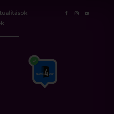
tualitások
ok