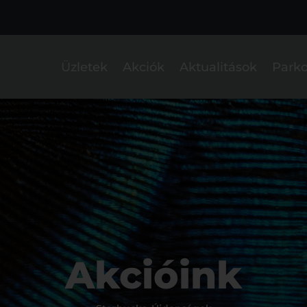
Üzletek
Akciók
Aktualitások
Parko
Akcióink