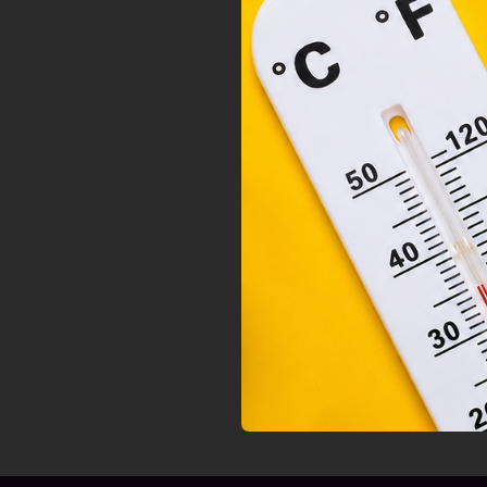
orsz
felh
a fe