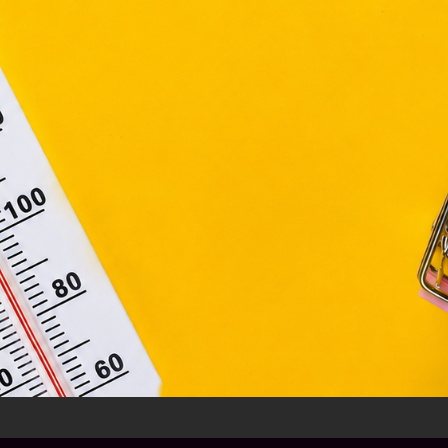
ágain belül működnek, a „sütik" használatához, és ezek
asználó számítógépén vagy egyéb eszközén történő tárolá
lhasználók hozzájárulását kell kérniük.
Elfogadom
Módosítom a beállításokat