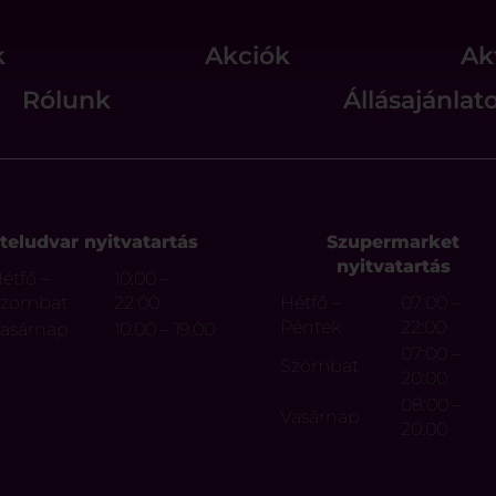
k
Akciók
Ak
Rólunk
Állásajánlat
teludvar nyitvatartás
Szupermarket
nyitvatartás
étfő –
10:00 –
Szombat
22:00
Hétfő –
07:00 –
Péntek
22:00
asárnap
10:00 – 19:00
07:00 –
Szombat
20:00
08:00 –
Vasárnap
20:00