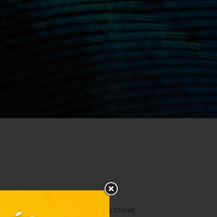
 felhők közé a Strawberry Matcha Cloud