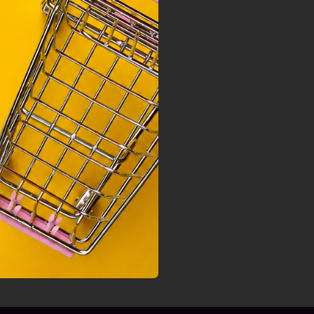
nek a
sához