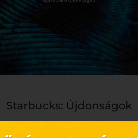
Starbucks: Újdonságok
Starbucks: Újdonságok
esen könnyű és selymes Cloud Frappuccino® kat! ☁️😇 Repülj a