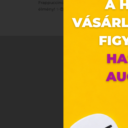
Frappuccino®, a Caramel Mocha Cloud Frap
élmény! ✨😍
Ez 
Webo
Eze
böng
A „s
ele
társ
2001
megf