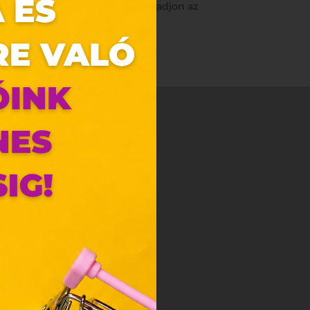
, és engedd, hogy magával ragadjon az
zunk.
ebes
y, az
ciós
szóló
ainak
 Unió