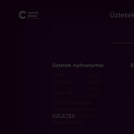
Üzlete
Üzletek nyitvatartás
É
Hétfő –
10:00 –
H
Szombat
20:00
10:00 –
V
Vasárnap
19:00
Üzleteink egyedi
nyitvatartásáról az
ÜZLETEK
oldalon
tájékozódhat.