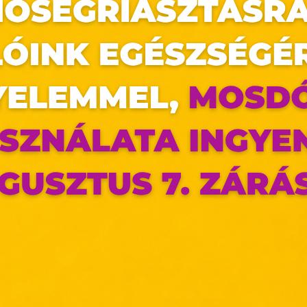
puccino®, és a Brown Sugar Cloud Frappuccino® társaságában
az oldal sütiket használ
ldalunkon „cookie"-kat (továbbiakban „süti") alkalma
k olyan fájlok, melyek információt tárolnak w
észőjében. Ehhez az Ön hozzájárulása szükséges.
ütiket" az elektronikus hírközlésről szóló 2003. évi C. törvén
ktronikus kereskedelmi szolgáltatások, az informá
adalommal összefüggő szolgáltatások egyes kérdéseiről 
. évi CVIII. törvény, valamint az Európai Unió előírás
elelően használjuk. Azon weblapoknak, melyek az Európai