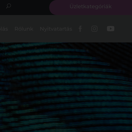
Üzletkategóriák
lás
Rólunk
Nyitvatartás