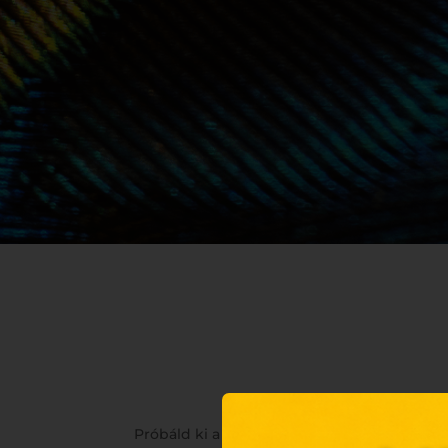
Próbáld ki a Starbucks újdonságait: a légi