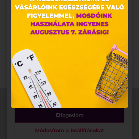
Weboldalunkon „cookie"-kat (továbbiakban „süti")
alkalmazunk. Ezek olyan fájlok, melyek információt
tárolnak webes böngészőjében. Ehhez az Ön
hozzájárulása szükséges.
A „sütiket" az elektronikus hírközlésről szóló 2003.
évi C. törvény, az elektronikus kereskedelmi
szolgáltatások, az információs társadalommal
összefüggő szolgáltatások egyes kérdéseiről szóló
2001. évi CVIII. törvény, valamint az Európai Unió
előírásainak megfelelően használjuk. Azon
weblapoknak, melyek az Európai Unió országain
belül működnek, a „sütik" használatához, és
ezeknek a felhasználó számítógépén vagy egyéb
eszközén történő tárolásához a felhasználók
hozzájárulását kell kérniük.
Elfogadom
Módosítom a beállításokat