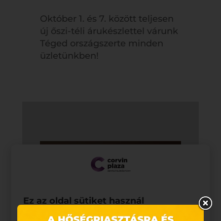
Október 1. és 7. között teljesen
új őszi-téli árukészlettel várunk
Téged országszerte minden
üzletünkben!
Ez az oldal sütiket használ