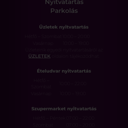
Nyitvatartás
Parkolás
Üzletek nyitvatartás
Hétfő – Szombat
10:00 – 20:00
Vasárnap
10:00 – 19:00
Üzleteink egyedi nyitvatartásáról az
ÜZLETEK
oldalon tájékozódhat.
Ételudvar nyitvatartás
Hétfő –
10:00 – 22:00
Szombat
Vasárnap
10:00 – 19:00
Szupermarket nyitvatartás
Hétfő – Péntek
07:00 – 22:00
Szombat
07:00 – 20:00