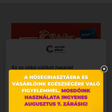
Ez az oldal sütiket használ
Weboldalunkon „cookie"-kat (továbbiakban „süti")
alkalmazunk. Ezek olyan fájlok, melyek információt
tárolnak webes böngészőjében. Ehhez az Ön
hozzájárulása szükséges.
A „sütiket" az elektronikus hírközlésről szóló 2003.
évi C. törvény, az elektronikus kereskedelmi