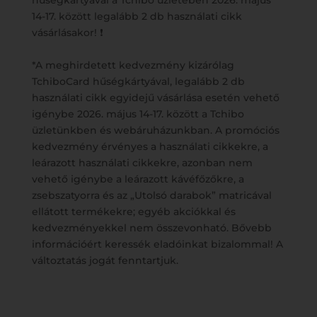
hűségkártyával a Tchibo üzletében 2026. május
14-17. között legalább 2 db használati cikk
vásárlásakor! ❗
*A meghirdetett kedvezmény kizárólag
TchiboCard hűségkártyával, legalább 2 db
használati cikk egyidejű vásárlása esetén vehető
igénybe 2026. május 14-17. között a Tchibo
üzletünkben és webáruházunkban. A promóciós
kedvezmény érvényes a használati cikkekre, a
leárazott használati cikkekre, azonban nem
vehető igénybe a leárazott kávéfőzőkre, a
zsebszatyorra és az „Utolsó darabok” matricával
ellátott termékekre; egyéb akciókkal és
kedvezményekkel nem összevonható. Bővebb
információért keressék eladóinkat bizalommal! A
változtatás jogát fenntartjuk.