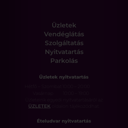
Üzletek
Vendéglátás
Szolgáltatás
Nyitvatartás
Parkolás
Üzletek nyitvatartás
Hétfő – Szombat
10:00 – 20:00
Vasárnap
10:00 – 19:00
Üzleteink egyedi nyitvatartásáról az
ÜZLETEK
oldalon tájékozódhat.
Ételudvar nyitvatartás