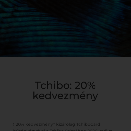
Tchibo: 20%
kedvezmény
❗ 20% kedvezmény* kizárólag TchiboCard