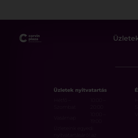
Üzlete
Üzletek nyitvatartás
É
Hétfő –
10:00 –
H
Szombat
20:00
10:00 –
V
Vasárnap
19:00
Üzleteink egyedi
nyitvatartásáról az