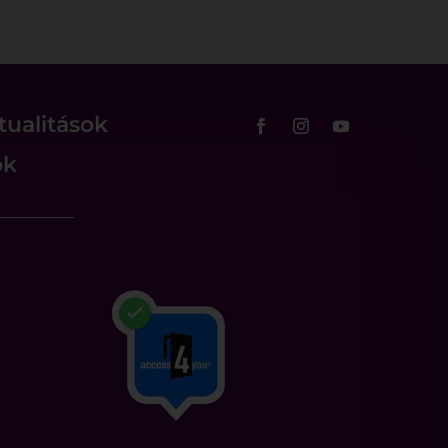
tualitások
ok