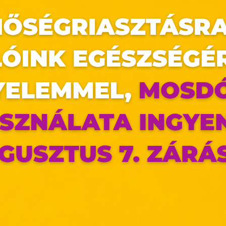
chibo üzletében december 7-10. között használati cikkek vásá
kk egyidejű vásárlása esetén él Tchibo üzletünkben, a prom
 különleges ajánlat matricával ellátott termékek esetében. Bőv
az oldal sütiket használ
ldalunkon „cookie"-kat (továbbiakban „süti") alkalma
k olyan fájlok, melyek információt tárolnak w
észőjében. Ehhez az Ön hozzájárulása szükséges.
ütiket" az elektronikus hírközlésről szóló 2003. évi C. törvén
ktronikus kereskedelmi szolgáltatások, az informá
adalommal összefüggő szolgáltatások egyes kérdéseiről 