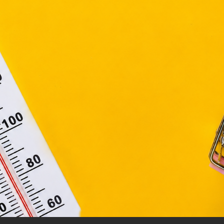
. évi CVIII. törvény, valamint az Európai Unió előírás
elelően használjuk. Azon weblapoknak, melyek az Európai
ágain belül működnek, a „sütik" használatához, és ezek
asználó számítógépén vagy egyéb eszközén történő tárolá
lhasználók hozzájárulását kell kérniük.
Elfogadom
Módosítom a beállításokat