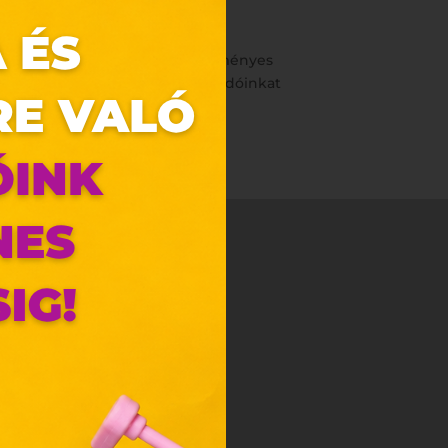
rlásakor!
óció nem vehető igénybe kedvezményes
ebb információért keressétek eladóinkat
zunk.
ebes
y, az
ciós
szóló