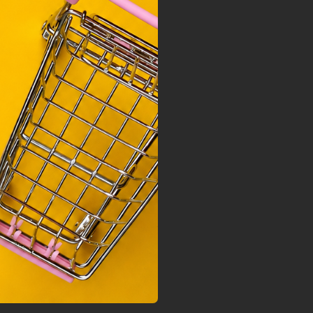
ainak
 Unió
nek a
sához