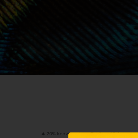
🎄 20% kedvezmény a Tchibo-nál! 🎄