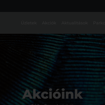
Üzletek
Akciók
Aktualitások
Parko
Akcióink