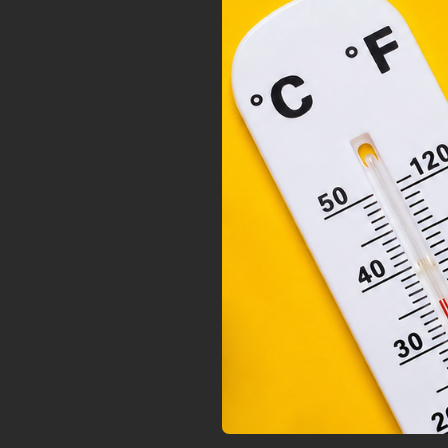
2001
megf
orsz
felh
a fe