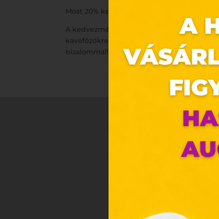
Most 20% kedvezménnyel várunk Titeket a T
A kedvezmény legalább 2 db használati ci
kávéfőzőkre, bevásárló táskákra, illetve a
bizalommal!
Ez 
Webo
Eze
böng
A „s
ele
társ