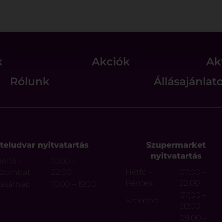
k
Akciók
Ak
Rólunk
Állásajánlat
teludvar nyitvatartás
Szupermarket
nyitvatartás
étfő –
10:00 –
Szombat
22:00
Hétfő –
07:00 –
Péntek
22:00
asárnap
10:00 – 19:00
07:00 –
Szombat
20:00
08:00 –