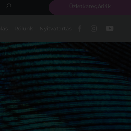
Üzletkategóriák
lás
Rólunk
Nyitvatartás