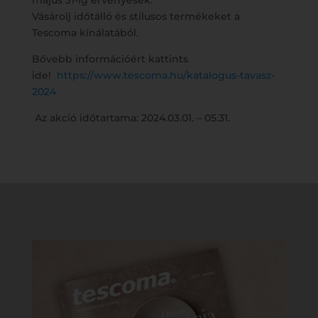
május 31-ig érvényesek.
Vásárolj időtálló és stílusos termékeket a
Tescoma kínálatából.
Bővebb információért kattints
ide!
https://www.tescoma.hu/katalogus-tavasz-
2024
Az akció időtartama: 2024.03.01. – 05.31.