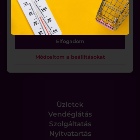
belül működnek, a „sütik" használatához, és
Üzletek
ezeknek a felhasználó számítógépén vagy egyéb
eszközén történő tárolásához a felhasználók
Akciók
hozzájárulását kell kérniük.
Aktualitások
Elfogadom
Rólunk
Módosítom a beállításokat
Állásajánlatok
Üzletek
Vendéglátás
Szolgáltatás
Nyitvatartás