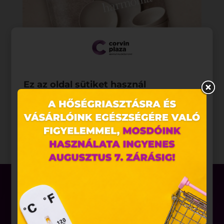
Ez az oldal sütiket használ
Weboldalunkon „cookie"-kat (továbbiakban „süti")
alkalmazunk. Ezek olyan fájlok, melyek információt
tárolnak webes böngészőjében. Ehhez az Ön
hozzájárulása szükséges.
A „sütiket" az elektronikus hírközlésről szóló 2003.
évi C. törvény, az elektronikus kereskedelmi
szolgáltatások, az információs társadalommal
összefüggő szolgáltatások egyes kérdéseiről szóló
2001. évi CVIII. törvény, valamint az Európai Unió
előírásainak megfelelően használjuk. Azon
weblapoknak, melyek az Európai Unió országain