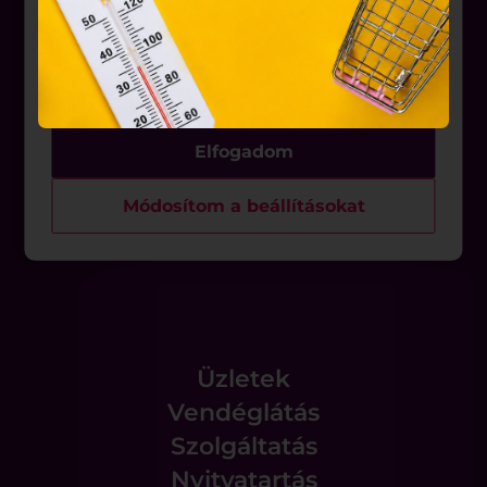
belül működnek, a „sütik" használatához, és
Üzletek
ezeknek a felhasználó számítógépén vagy egyéb
eszközén történő tárolásához a felhasználók
Akciók
hozzájárulását kell kérniük.
Aktualitások
Elfogadom
Rólunk
Módosítom a beállításokat
Állásajánlatok
Üzletek
Vendéglátás
Szolgáltatás
Nyitvatartás