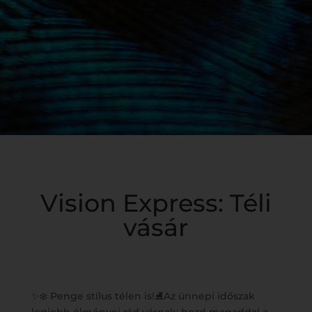
Vision Express: Téli
vásár
✨❄️ Penge stílus télen is!⛸️Az ünnepi időszak