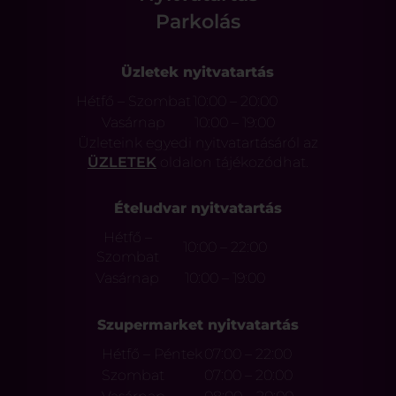
Parkolás
Üzletek nyitvatartás
Hétfő – Szombat
10:00 – 20:00
Vasárnap
10:00 – 19:00
Üzleteink egyedi nyitvatartásáról az
ÜZLETEK
oldalon tájékozódhat.
Ételudvar nyitvatartás
Hétfő –
10:00 – 22:00
Szombat
Vasárnap
10:00 – 19:00
Szupermarket nyitvatartás
Hétfő – Péntek
07:00 – 22:00
Szombat
07:00 – 20:00