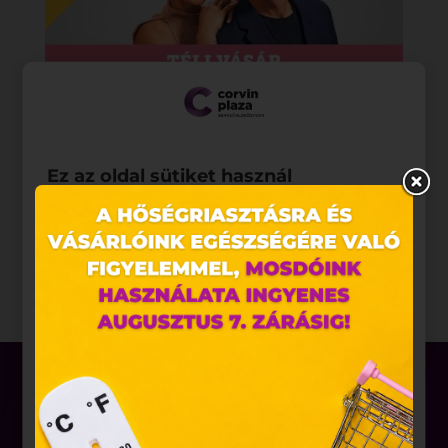
Ez az oldal sütiket használ
Weboldalunkon „cookie"-kat (továbbiakban „süti")
alkalmazunk. Ezek olyan fájlok, melyek információt
tárolnak webes böngészőjében. Ehhez az Ön
hozzájárulása szükséges.
A „sütiket" az elektronikus hírközlésről szóló 2003.
évi C. törvény, az elektronikus kereskedelmi
szolgáltatások, az információs társadalommal
összefüggő szolgáltatások egyes kérdéseiről szóló
2001. évi CVIII. törvény, valamint az Európai Unió
előírásainak megfelelően használjuk. Azon
weblapoknak, melyek az Európai Unió országain