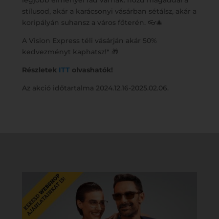
legjobb élményei rád várnak: hozd magaddal a
stílusod, akár a karácsonyi vásárban sétálsz, akár a
koripályán suhansz a város főterén. 👓🎄
A Vision Express téli vásárján akár 50%
kedvezményt kaphatsz!* 🎁
Részletek
ITT
olvashatók!
Az akció időtartalma 2024.12.16-2025.02.06.