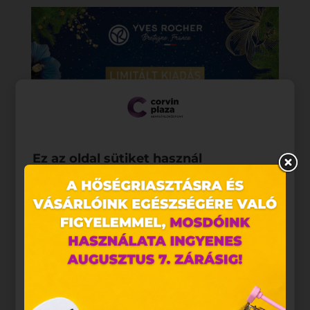
Ez az oldal sütiket használ
Weboldalunkon „cookie"-kat (továbbiakban „süti")
alkalmazunk. Ezek olyan fájlok, melyek információt
tárolnak webes böngészőjében. Ehhez az Ön
hozzájárulása szükséges.
A „sütiket" az elektronikus hírközlésről szóló 2003.
évi C. törvény, az elektronikus kereskedelmi
szolgáltatások, az információs társadalommal
összefüggő szolgáltatások egyes kérdéseiről szóló