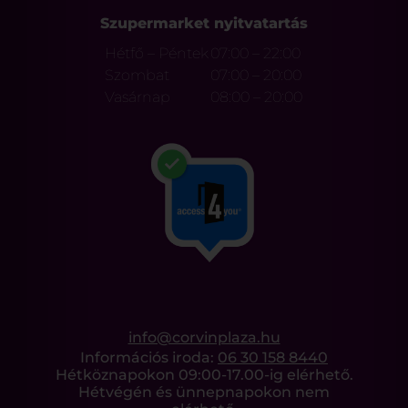
Szupermarket nyitvatartás
Hétfő – Péntek
07:00 – 22:00
Szombat
07:00 – 20:00
Vasárnap
08:00 – 20:00
info@corvinplaza.hu
Információs iroda:
06 30 158 8440
Hétköznapokon 09:00-17.00-ig elérhető.
Hétvégén és ünnepnapokon nem