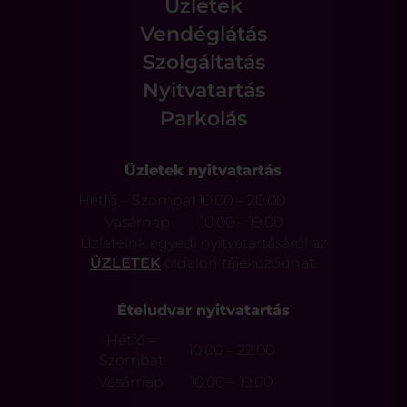
Üzletek
Vendéglátás
Szolgáltatás
Nyitvatartás
Parkolás
Üzletek nyitvatartás
Hétfő – Szombat
10:00 – 20:00
Vasárnap
10:00 – 19:00
Üzleteink egyedi nyitvatartásáról az
ÜZLETEK
oldalon tájékozódhat.
Ételudvar nyitvatartás
Hétfő –
10:00 – 22:00
Szombat
Vasárnap
10:00 – 19:00