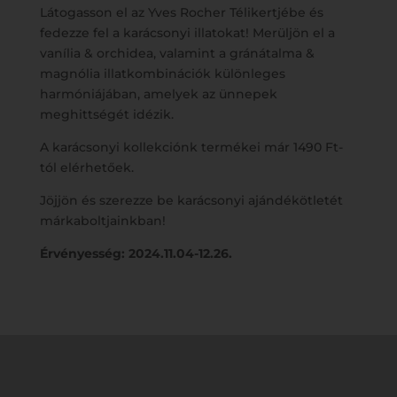
Látogasson el az Yves Rocher Télikertjébe és
fedezze fel a karácsonyi illatokat! Merüljön el a
vanília & orchidea, valamint a gránátalma &
magnólia illatkombinációk különleges
harmóniájában, amelyek az ünnepek
meghittségét idézik.
A karácsonyi kollekciónk termékei már 1490 Ft-
tól elérhetőek.
Jöjjön és szerezze be karácsonyi ajándékötletét
márkaboltjainkban!
Érvényesség: 2024.11.04-12.26.