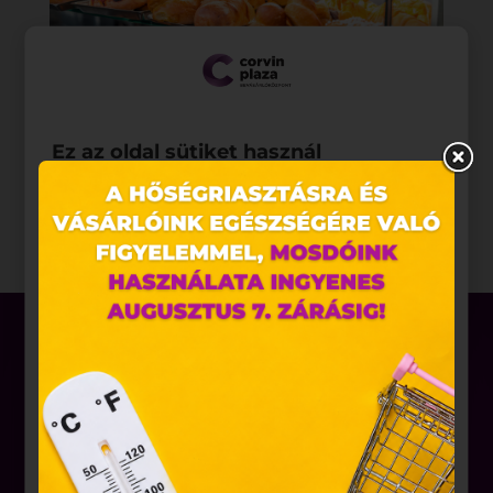
Ez az oldal sütiket használ
Weboldalunkon „cookie"-kat (továbbiakban „süti")
alkalmazunk. Ezek olyan fájlok, melyek információt
tárolnak webes böngészőjében. Ehhez az Ön
hozzájárulása szükséges.
A „sütiket" az elektronikus hírközlésről szóló 2003.
évi C. törvény, az elektronikus kereskedelmi
szolgáltatások, az információs társadalommal
összefüggő szolgáltatások egyes kérdéseiről szóló
2001. évi CVIII. törvény, valamint az Európai Unió
előírásainak megfelelően használjuk. Azon
Üzletek
weblapoknak, melyek az Európai Unió országain
belül működnek, a „sütik" használatához, és
Akciók
ezeknek a felhasználó számítógépén vagy egyéb