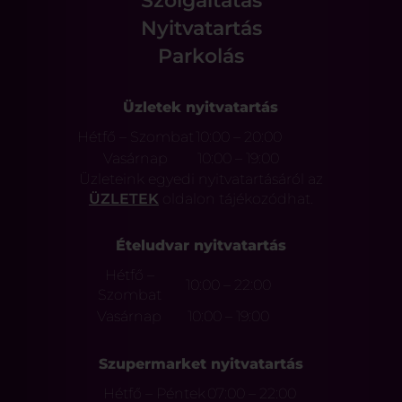
Szolgáltatás
Nyitvatartás
Parkolás
Üzletek nyitvatartás
Hétfő – Szombat
10:00 – 20:00
Vasárnap
10:00 – 19:00
Üzleteink egyedi nyitvatartásáról az
ÜZLETEK
oldalon tájékozódhat.
Ételudvar nyitvatartás
Hétfő –
10:00 – 22:00
Szombat
Vasárnap
10:00 – 19:00
Szupermarket nyitvatartás
Hétfő – Péntek
07:00 – 22:00