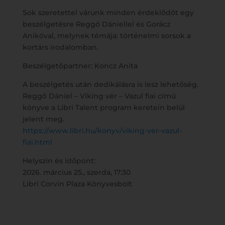
Sok szeretettel várunk minden érdeklődőt egy
beszélgetésre Reggő Dániellel és Gorácz
Anikóval, melynek témája: történelmi sorsok a
kortárs irodalomban.
Beszélgetőpartner: Koncz Anita
A beszélgetés után dedikálásra is lesz lehetőség.
Reggő Dániel – Viking vér – Vazul fiai című
könyve a Libri Talent program keretein belül
jelent meg.
https://www.libri.hu/konyv/viking-ver-vazul-
fiai.html
Helyszín és időpont:
2026. március 25., szerda, 17:30
Libri Corvin Plaza Könyvesbolt