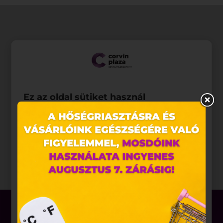
Ez az oldal sütiket használ
Weboldalunkon „cookie"-kat (továbbiakban „süti")
alkalmazunk. Ezek olyan fájlok, melyek információt
tárolnak webes böngészőjében. Ehhez az Ön
hozzájárulása szükséges.
A „sütiket" az elektronikus hírközlésről szóló 2003.
évi C. törvény, az elektronikus kereskedelmi
szolgáltatások, az információs társadalommal
összefüggő szolgáltatások egyes kérdéseiről szóló
2001. évi CVIII. törvény, valamint az Európai Unió
előírásainak megfelelően használjuk. Azon