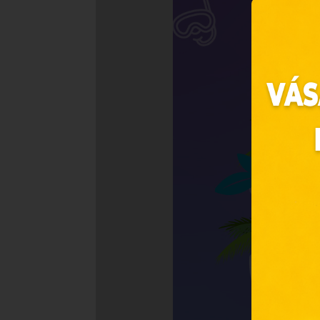
Ez 
Webo
Eze
böng
A „s
ele
társ