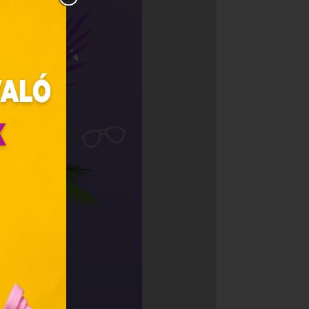
zunk.
ebes
y, az
ciós
szóló