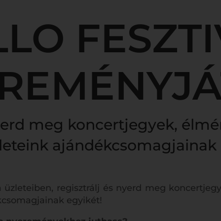
LO FESZT
REMÉNYJÁ
yerd meg koncertjegyek, élmé
leteink ajándékcsomagjainak 
a üzleteiben, regisztrálj és nyerd meg koncertje
kcsomagjainak egyikét!