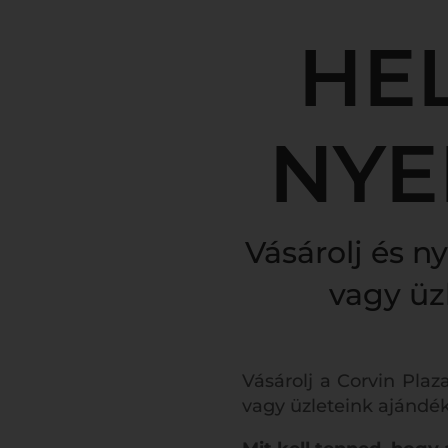
HEL
NYE
Vásárolj
és n
vagy üz
Vásárolj a Corvin Plaz
vagy üzleteink ajándé