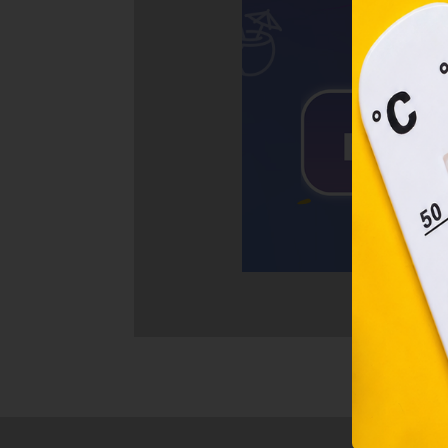
2001
megf
orsz
felh
a fe