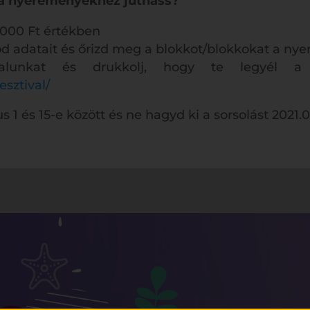
y a nyereményekhez juthass?
.000 Ft értékben
sod adatait és őrizd meg a blokkot/blokkokat a ny
alunkat és drukkolj, hogy te legyél a s
esztival/
 1 és 15-e között és ne hagyd ki a sorsolást 2021.0