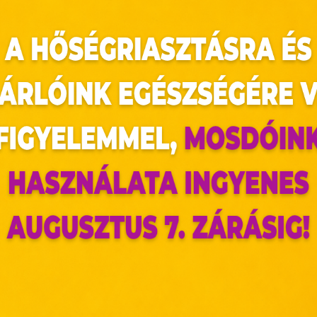
az oldal sütiket használ
ldalunkon „cookie"-kat (továbbiakban „süti") alkalma
k olyan fájlok, melyek információt tárolnak w
észőjében. Ehhez az Ön hozzájárulása szükséges.
ütiket" az elektronikus hírközlésről szóló 2003. évi C. törvén
ktronikus kereskedelmi szolgáltatások, az informá
adalommal összefüggő szolgáltatások egyes kérdéseiről 