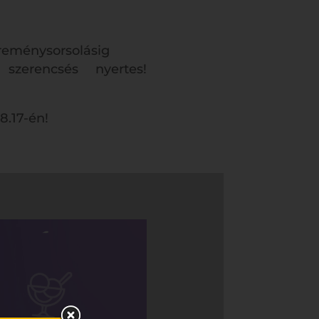
ereménysorsolásig
zerencsés nyertes!
8.17-én!