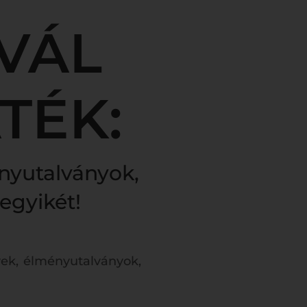
IVÁL
TÉK:
nyutalványok,
egyikét!
gyek, élményutalványok,