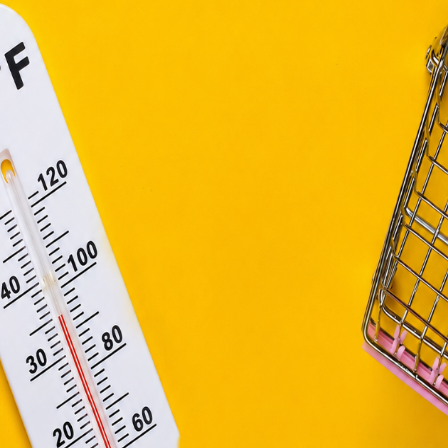
. évi CVIII. törvény, valamint az Európai Unió előírás
elelően használjuk. Azon weblapoknak, melyek az Európai
ágain belül működnek, a „sütik" használatához, és ezek
asználó számítógépén vagy egyéb eszközén történő tárolá
lhasználók hozzájárulását kell kérniük.
Elfogadom
Módosítom a beállításokat