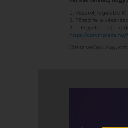
Mit kell tenned, hog
Vásárolj legalább 10
Töltsd fel a vásárlá
Figyeld az old
https://corvinplaza.hu/f
Játssz velünk Augusztus