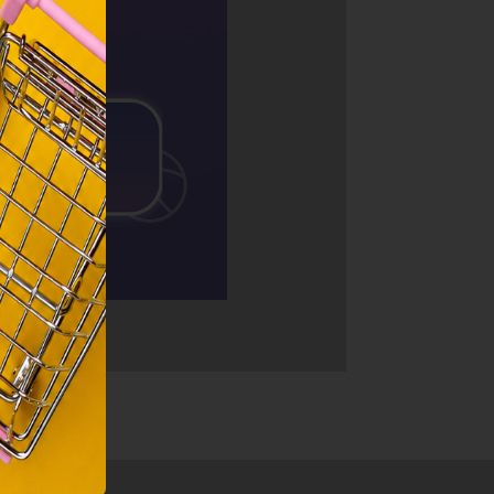
ainak
 Unió
nek a
sához