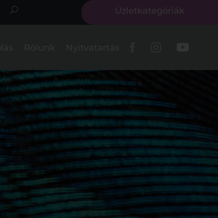
Üzletkategóriák
lás
Rólunk
Nyitvatartás