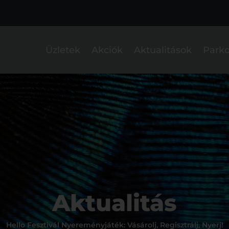
Üzletek
Akciók
Aktualitások
Parko
Aktualitás
Hello Fesztivál Nyereményjáték: Vásárolj, Regisztrálj, Nyerj!