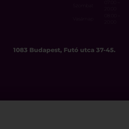
07:00 –
Szombat
20:00
08:00 –
Vasárnap
20:00
1083 Budapest, Futó utca 37-45.