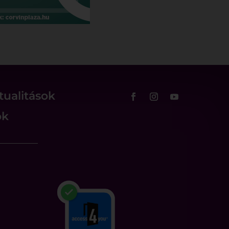
tualitások
ok