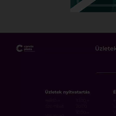
Üzlete
Üzletek nyitvatartás
É
Hétfő –
10:00 –
H
Szombat
20:00
10:00 –
V
Vasárnap