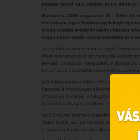
Kétszer annyi hely, kétszer annyi élmény
Budapest, 2025. augusztus 15.
– Teljes kör
ételudvara, így a főváros egyik legforgal
modernizálás eredményeként kétszer annyi 
megoldások teszik kényelmesebbé és élve
Az ételudvar minden pláza egyik legfontosab
Plaza esetében ez a tér nemcsak a pláza s
bevásárlóközpont hangulatát. A látogatók,
került sor a bevásárlóközpont ételudvarána
A felújítás során a teljes, több mint 500 m²-
kazettás álmennyezet elbontásra került és 
átfestésre kerültek. A világítás teljesen 
teremt barátságos, modern hangulatot.
Az ülőhelyek száma a duplájára nőtt, miköz
dupla asztal, 220 színes szék, körasztal, bár
megvalósult a térkihasználás optimalizálás