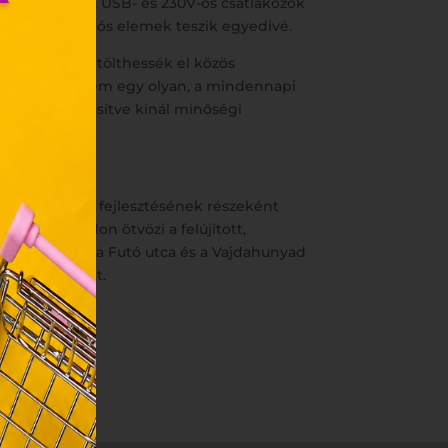
ekbe beépített USB- és 230V-os csatlakozók
nleges dekorációs elemek teszik egyedivé.
környezetben tölthessék el közös
sított meg, hanem egy olyan, a mindennapi
zunk.
ye egymást erősítve kínál minőségi
ebes
y, az
táron elterülő fejlesztésének részeként
ciós
t egyedi módon ötvözi a felújított,
szóló
s mélygarázsa a Futó utca és a Vajdahunyad
ainak
s szívesen lát.
 Unió
nek a
sához