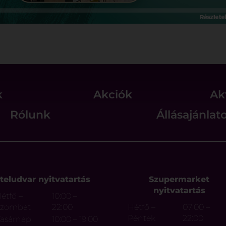
k
Akciók
Ak
Rólunk
Állásajánlat
teludvar nyitvatartás
Szupermarket
nyitvatartás
étfő –
10:00 –
Szombat
22:00
Hétfő –
07:00 –
Péntek
22:00
asárnap
10:00 – 19:00