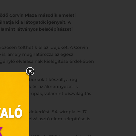
ködő Corvin Plaza második emeleti
atja ki a látogatók igényeit. A
alamint látványos belsőépítészeti
özösen tölthetik el az idejüket. A Corvin
e is, amely meghatározza az egész
igénylő elvárásainak kielégítése érdekében
t fahatású új burkolat készült, a régi
lyére, a falak és az álmennyezet is
eggömb LED lámpák, valamint díszvilágítás
álymentes közlekedést. 94 szimpla és 17
alamint 26 térelválasztó elem telepítése is