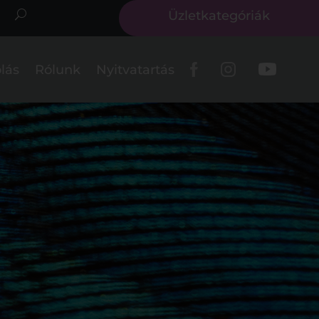
Üzletkategóriák
lás
Rólunk
Nyitvatartás