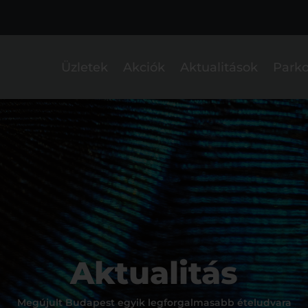
Üzletek
Akciók
Aktualitások
Parko
Aktualitás
Megújult Budapest egyik legforgalmasabb ételudvara