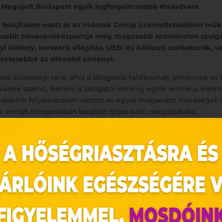
 – Megújult Budapest egyik legforgalmasabb ételudvara
ű felújításon esett át az Indotek Group üzemeltetésében mű
masabb bevásárlóközpontja még magasabb színvonalon szolgálh
ülőhely, korszerű világítás, USB- és hálózati csatlakozók, v
zetesebbé az étkezési élményt.
b közösségi tere, ahol a látogatók találkoznak, pihennek és k
zívének számít, hanem a látogatói élmény egyik ikonikus elem
 vásárlók folyamatosan változó és egyre magasabb minőséget 
k elmúlt hónapokban lezajlott teljes körű megújítására.
es terület új arculatot kapott. A régi, sötét padlóburkolat helyet
modern design elemeket tartalmazó új álmennyezet került a he
megújult: 284 energiatakarékos LED-lámpa, egyedi gyűrűs és üv
ben a közlekedő sávok is tágasabbak lettek, biztosítva az akad
asztalok és ülőpadok kerültek beépítésre világító feliratokkal, v
a érdekében.