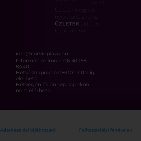
19:00
Üzleteink egyedi
nyitvatartásáról az
ÜZLETEK
oldalon
tájékozódhat.
info@corvinplaza.hu
Információs iroda:
06 30 158
8440
Hétköznapokon 09:00-17.00-ig
elérhető.
Hétvégén és ünnepnapokon
nem elérhető.
Adatkezelési tájékoztató
Felhasználási feltételek