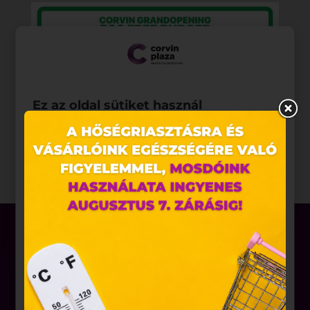
Ez az oldal sütiket használ
Weboldalunkon „cookie"-kat (továbbiakban „süti")
alkalmazunk. Ezek olyan fájlok, melyek információt
tárolnak webes böngészőjében. Ehhez az Ön
hozzájárulása szükséges.
A „sütiket" az elektronikus hírközlésről szóló 2003.
évi C. törvény, az elektronikus kereskedelmi
szolgáltatások, az információs társadalommal
összefüggő szolgáltatások egyes kérdéseiről szóló
2001. évi CVIII. törvény, valamint az Európai Unió
előírásainak megfelelően használjuk. Azon
weblapoknak, melyek az Európai Unió országain
Üzletek
belül működnek, a „sütik" használatához, és