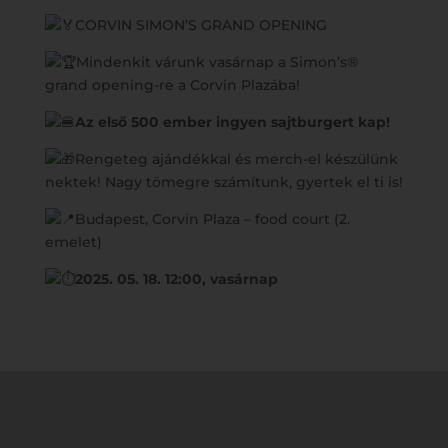
CORVIN SIMON’S GRAND OPENING
Mindenkit várunk vasárnap a Simon’s®
grand opening-re a Corvin Plazába!
Az első 500 ember ingyen sajtburgert kap!
Rengeteg ajándékkal és merch-el készülünk
nektek! Nagy tömegre számítunk, gyertek el ti is!
Budapest, Corvin Plaza – food court (2.
emelet)
2025. 05. 18. 12:00, vasárnap