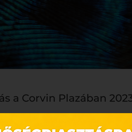
ás a Corvin Plazában 2023.
május 13-án, szombaton 10:00-17:00-ig a Corvin Plazaban, a -1-e