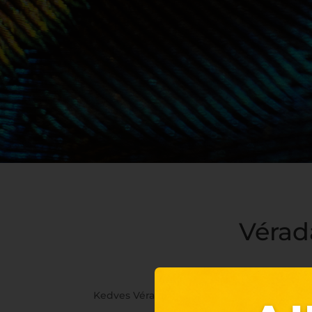
Vérad
Kedves Véradó, szeretettel várjuk véradásra 