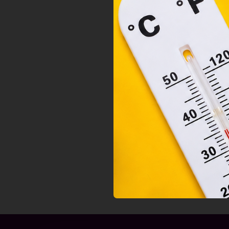
orsz
felh
a fe