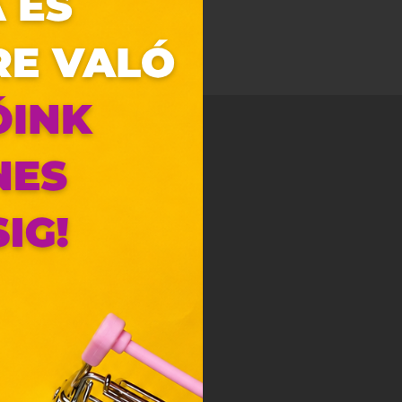
zunk.
ebes
y, az
ciós
szóló
ainak
 Unió