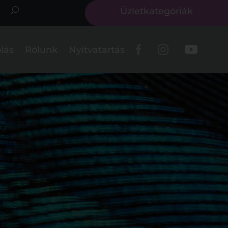
Üzletkategóriák
lás
Rólunk
Nyitvatartás