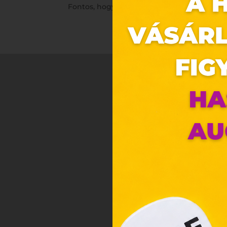
Fontos, hogy hozd magaddal a személyi iga
Ez 
Webo
Eze
böng
A „s
ele
társ
2001
megf