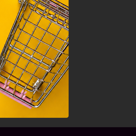
nek a
sához