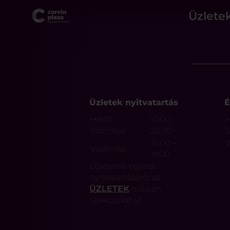
Üzlete
Üzletek nyitvatartás
É
Hétfő –
10:00 –
H
Szombat
20:00
10:00 –
V
Vasárnap
19:00
Üzleteink egyedi
nyitvatartásáról az
ÜZLETEK
oldalon
tájékozódhat.