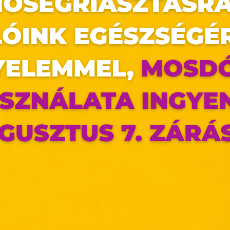
zolványod, lakcímkártyád és a TAJ kártyád!
az oldal sütiket használ
ldalunkon „cookie"-kat (továbbiakban „süti") alkalma
k olyan fájlok, melyek információt tárolnak w
észőjében. Ehhez az Ön hozzájárulása szükséges.
ütiket" az elektronikus hírközlésről szóló 2003. évi C. törvén
ktronikus kereskedelmi szolgáltatások, az informá
adalommal összefüggő szolgáltatások egyes kérdéseiről 
. évi CVIII. törvény, valamint az Európai Unió előírás
elelően használjuk. Azon weblapoknak, melyek az Európai