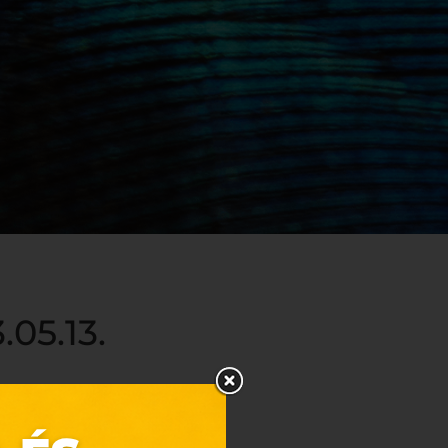
05.13.
s szinten, a Decathlon mellett.