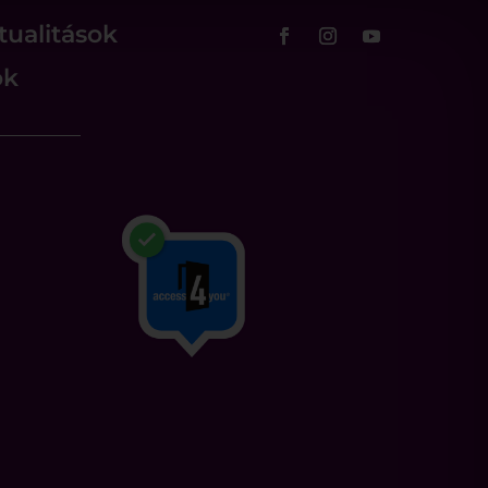
tualitások
ok