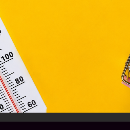
ágain belül működnek, a „sütik" használatához, és ezek
asználó számítógépén vagy egyéb eszközén történő tárolá
lhasználók hozzájárulását kell kérniük.
Elfogadom
Módosítom a beállításokat