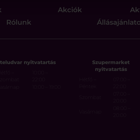
k
Akciók
Ak
Rólunk
Állásajánlat
teludvar nyitvatartás
Szupermarket
nyitvatartás
étfő –
10:00 –
Szombat
22:00
Hétfő –
07:00 –
Péntek
22:00
asárnap
10:00 – 19:00
07:00 –
Szombat
20:00
08:00 –
Vasárnap
20:00