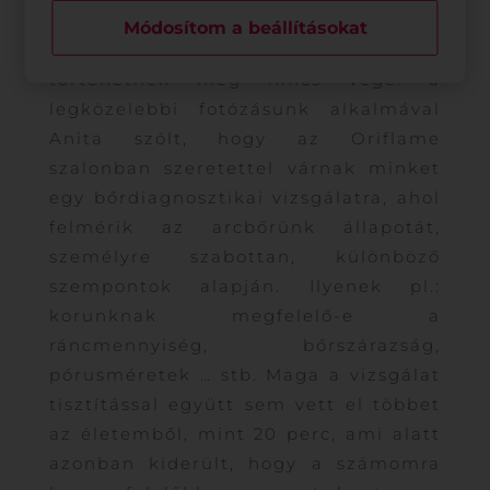
négynapos ünnepre még Prágába is
Módosítom a beállításokat
magammal cipeltem. Na, de a
történetnek még nincs vége: a
legközelebbi fotózásunk alkalmával
Anita szólt, hogy az Oriflame
szalonban szeretettel várnak minket
egy bőrdiagnosztikai vizsgálatra, ahol
felmérik az arcbőrünk állapotát,
személyre szabottan, különböző
szempontok alapján. Ilyenek pl.:
korunknak megfelelő-e a
ráncmennyiség, bőrszárazság,
pórusméretek … stb. Maga a vizsgálat
tisztítással együtt sem vett el többet
az életemből, mint 20 perc, ami alatt
azonban kiderült, hogy a számomra