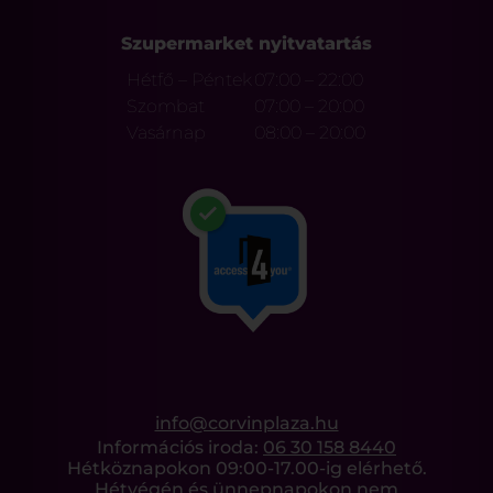
Szupermarket nyitvatartás
Hétfő – Péntek
07:00 – 22:00
Szombat
07:00 – 20:00
Vasárnap
08:00 – 20:00
info@corvinplaza.hu
Információs iroda:
06 30 158 8440
Hétköznapokon 09:00-17.00-ig elérhető.
Hétvégén és ünnepnapokon nem