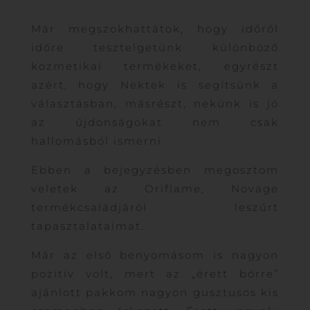
Már megszokhattátok, hogy időről
időre tesztelgetünk különböző
kozmetikai termékeket, egyrészt
azért, hogy Nektek is segítsünk a
választásban, másrészt, nekünk is jó
az újdonságokat nem csak
hallomásból ismerni.
Ebben a bejegyzésben megosztom
veletek az Oriflame, Novage
termékcsaládjáról leszűrt
tapasztalataimat.
Már az első benyomásom is nagyon
pozitív volt, mert az „érett bőrre”
ajánlott pakkom nagyon gusztusos kis