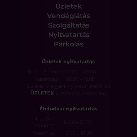
Üzletek
Vendéglátás
Szolgáltatás
Nyitvatartás
Parkolás
Üzletek nyitvatartás
Hétfő – Szombat
10:00 – 20:00
Vasárnap
10:00 – 19:00
Üzleteink egyedi nyitvatartásáról az
ÜZLETEK
oldalon tájékozódhat.
Ételudvar nyitvatartás
Hétfő –
10:00 – 22:00
Szombat
Vasárnap
10:00 – 19:00