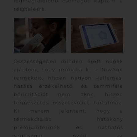
legmegfelelőbb csomagot kaptam a
tesztelésre.
Összességében minden érett nőnek
ajánlom, hogy próbálja ki a NovAge
termékeit, hiszen nagyon kellemes,
hatása érzékelhető, és semmiféle
bőrirritációt nem okoz, hiszen
természetes összetevőket tartalmaz.
Ki merem jelenteni, hogy a
termékcsalád hatékony
prémiumtermék és hathatós
segítséget nyújt az