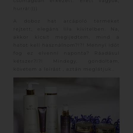
csomagban érkezett. Érett vagyok,
hurrá!:)))
A doboz hat arcápoló terméket
rejtett, elegáns lila kivitelben. Na,
akkor kicsit megijedtem, mind a
hatot kell használnom?!?! Mennyi időt
fog ez elvenni naponta? Ráadásul
kétszer?!?! Mindegy, gondoltam,
követem a leírást , aztán meglátjuk..