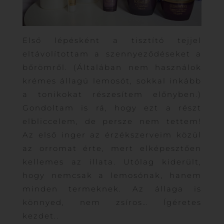
Első lépésként a tisztító tejjel
eltávolítottam a szennyeződéseket a
bőrömről. (Általában nem használok
krémes állagú lemosót, sokkal inkább
a tonikokat részesítem előnyben.)
Gondoltam is rá, hogy ezt a részt
elbliccelem, de persze nem tettem!
Az első inger az érzékszerveim közül
az orromat érte, mert elképesztően
kellemes az illata. Utólag kiderült,
hogy nemcsak a lemosónak, hanem
minden termeknek. Az állaga is
könnyed, nem zsíros… Ígéretes
kezdet..