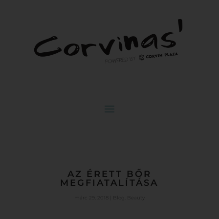
AZ ÉRETT BŐR
MEGFIATALÍTÁSA
márc 29, 2018
|
Blog
,
Beauty