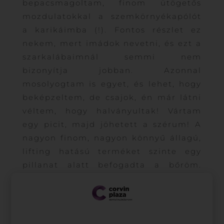
bepacsmagoltam, finom ütögetős
mozdulatokkal a szemkörnyékapólót
a karikáimba (!). Fontos részlet ez
nekem, mert imádok nevetni, és ezt a
szarkalábaimnál semmi nem
bizonyítja jobban. Azonnal
mosolyogtam is egyet, és lehet, hogy
beképzeltem, de csajok, én már látni
véltem, hogy halványultak! Vártam
egy picit, majd jöhetett a szérum! A
nagyon finom, nagyon könnyű állagú,
lifting hatású terméket szinte egy
pillanat alatt befogadta a bőröm.
Lezáró akkordként én az esti krémet
vittem fel, de komolyan vártam már
ekkor, hogy reggel a nappali
hidratálót is kipróbálhassam.