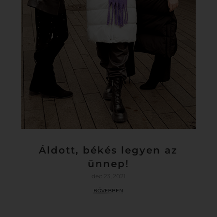
Áldott, békés legyen az
ünnep!
dec 23, 2021
bővebben