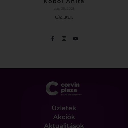
Köböl Anita
aug 25, 2021
bővebben
Üzletek
Akciók
Aktualitások