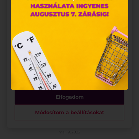
hozzájárulása szükséges.
A „sütiket" az elektronikus hírközlésről szóló 2003.
évi C. törvény, az elektronikus kereskedelmi
szolgáltatások, az információs társadalommal
összefüggő szolgáltatások egyes kérdéseiről szóló
2001. évi CVIII. törvény, valamint az Európai Unió
előírásainak megfelelően használjuk. Azon
weblapoknak, melyek az Európai Unió országain
belül működnek, a „sütik" használatához, és
ezeknek a felhasználó számítógépén vagy egyéb
eszközén történő tárolásához a felhasználók
hozzájárulását kell kérniük.
Elfogadom
Módosítom a beállításokat
Szabadság
máj 19, 2022