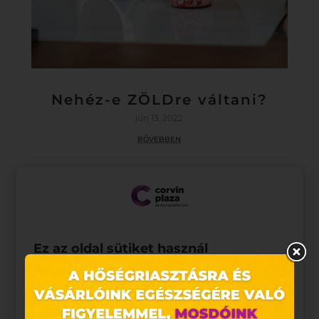
Nehéz-e ZÖLDre váltani?
jún 13, 2022
bővebben
Ez az oldal sütiket használ
Weboldalunkon „cookie"-kat (továbbiakban „süti")
alkalmazunk. Ezek olyan fájlok, melyek információt
tárolnak webes böngészőjében. Ehhez az Ön