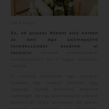
Let’s teszt!
Én, 40 pluszos Nőként első körben
az Anti Age sejtmegújító
termékcsaládot kezdtem el
tesztelni
, aminek eredményéről
természetesen be is fogok számolni
nektek.
A csomag tartalmaz egy éjszakai
krémet, egy nappali krémet, egy
ragyogó hatást biztosító ampulla
csomagot, és egy sejtmegújító szérum
esszenciát, mely termékek, az ígéret
szerint csökkentik a ráncokat,