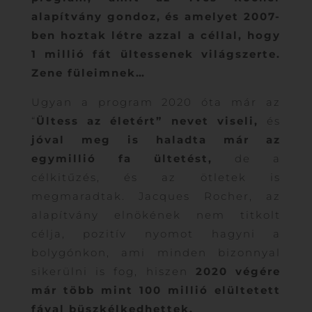
alapítvány gondoz, és amelyet 2007-
ben hoztak létre azzal a céllal, hogy
1 millió fát ültessenek világszerte.
Zene füleimnek…
Ugyan a program 2020 óta már az
“
Ültess az életért” nevet viseli,
és
jóval meg is haladta már az
egymillió fa ültetést,
de a
célkitűzés, és az ötletek is
megmaradtak. Jacques Rocher, az
alapítvány elnökének nem titkolt
célja, pozitív nyomot hagyni a
bolygónkon, ami minden bizonnyal
sikerülni is fog, hiszen
2020 végére
már több mint 100 millió elültetett
fával büszkélkedhettek.