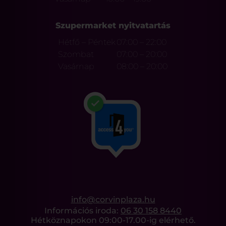
Szupermarket nyitvatartás
Hétfő – Péntek
07:00 – 22:00
Szombat
07:00 – 20:00
Vasárnap
08:00 – 20:00
info@corvinplaza.hu
Információs iroda:
06 30 158 8440
Hétköznapokon 09:00-17.00-ig elérhető.