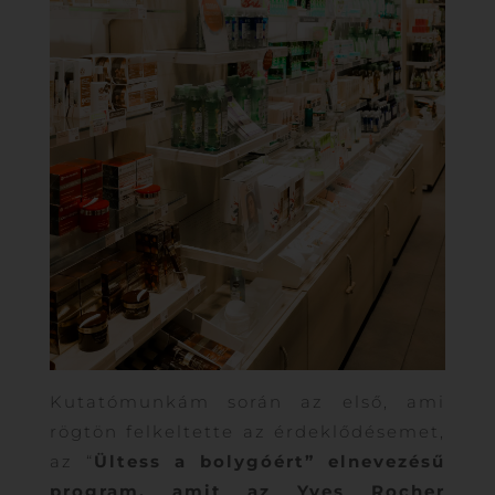
Kutatómunkám során az első, ami
rögtön felkeltette az érdeklődésemet,
az “
Ültess a bolygóért” elnevezésű
program, amit az Yves Rocher