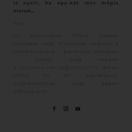
is nyert, ha egy-két ránc mégis
marad…
Patri
Ha szeretnétek Tőlünk további
teszteket vagy kíváncsiak vagytok a
véleményünkre – bármilyen témában
–, írjátok meg nekünk
a
plazamarketing@indotek.hu
email
címre és mi kipróbáljuk,
megválaszoljuk vagy éppen
utánajárunk.