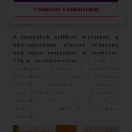
szintetikus anyagokat csakis olyan
esetben alkalmazzák, amikor nincs
Módosítom a beállításokat
biztonságos, természetes alternatíva
a helyettesítésükre.
A samponok szilikon mentesek, a
hámlasztókban nincsen műanyag
hámlasztó részecske, a termékek
97%-a parabénmentes.
Ez nem kis
eredmény, hiszen a brandben
megtalálható az arcápolási termékek
mellett, (szérumok, maszkok,
szemkörnyékápolók), a hajápolási
termékek teljes palettája, illetve
smink és testápoláshoz szükséges
termékek is.