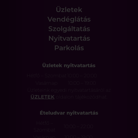
Üzletek
Vendéglátás
Szolgáltatás
Nyitvatartás
Parkolás
Üzletek nyitvatartás
Hétfő – Szombat
10:00 – 20:00
Vasárnap
10:00 – 19:00
Üzleteink egyedi nyitvatartásáról az
ÜZLETEK
oldalon tájékozódhat.
Ételudvar nyitvatartás
Hétfő –
10:00 – 22:00
Szombat
Vasárnap
10:00 – 19:00