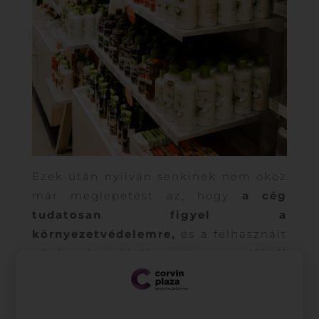
Ezek után nyilván senkinek nem okoz
már meglepetést az, hogy
a cég
tudatosan figyel a
környezetvédelemre,
és a felhasznált
növényeket kiválasztott termelőktől
szerzik be, akik azonos értékek
mentén dolgoznak, illetve biztosítják
az alkalmazottjaik számára is a