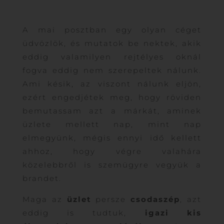
A mai posztban egy olyan céget
üdvözlök, és mutatok be nektek, akik
eddig valamilyen rejtélyes oknál
fogva eddig nem szerepeltek nálunk.
Ami késik, az viszont nálunk eljön,
ezért engedjétek meg, hogy röviden
bemutassam azt a márkát, aminek
üzlete mellett nap, mint nap
elmegyünk, mégis ennyi idő kellett
ahhoz, hogy végre valahára
közelebbről is szemügyre vegyük a
brandet.
Maga az
üzlet
persze
csodaszép
, azt
eddig is tudtuk,
igazi kis