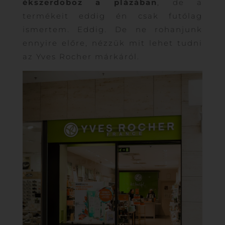
ékszerdoboz a plázában
, de a
termékeit eddig én csak futólag
ismertem. Eddig. De ne rohanjunk
ennyire előre, nézzük mit lehet tudni
az Yves Rocher márkáról.