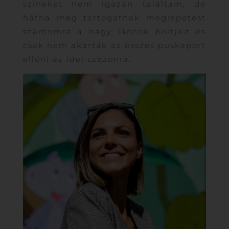
színeket nem igazán találtam, de
hátha még tartogatnak meglepetést
számomra a nagy láncok boltjait és
csak nem akarták az összes puskaport
ellőni az idei szezonra.