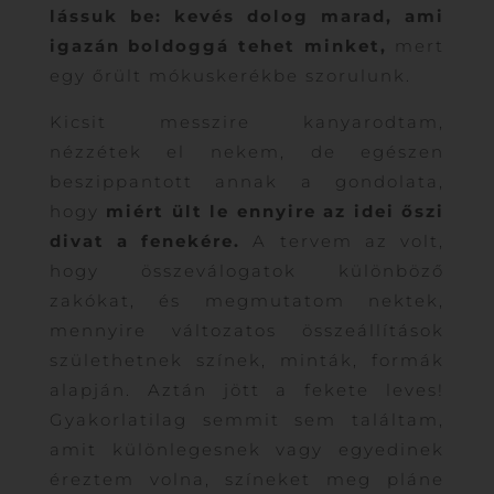
lássuk be: kevés dolog marad, ami
igazán boldoggá tehet minket,
mert
egy őrült mókuskerékbe szorulunk.
Kicsit messzire kanyarodtam,
nézzétek el nekem, de egészen
beszippantott annak a gondolata,
hogy
miért ült le ennyire az idei őszi
divat a fenekére.
A tervem az volt,
hogy összeválogatok különböző
zakókat, és megmutatom nektek,
mennyire változatos összeállítások
születhetnek színek, minták, formák
alapján. Aztán jött a fekete leves!
Gyakorlatilag semmit sem találtam,
amit különlegesnek vagy egyedinek
éreztem volna, színeket meg pláne