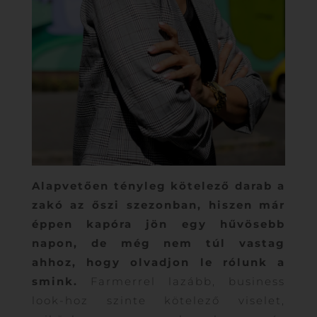
Alapvetően tényleg kötelező darab a
zakó az őszi szezonban, hiszen már
éppen kapóra jön egy hűvösebb
napon, de még nem túl vastag
ahhoz, hogy olvadjon le rólunk a
smink.
Farmerrel lazább, business
look-hoz szinte kötelező viselet,