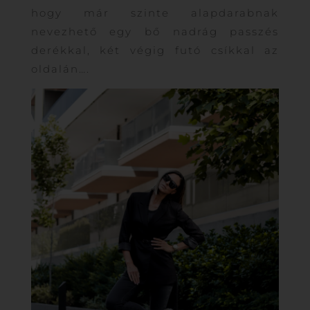
hogy már szinte alapdarabnak
nevezhető egy bő nadrág passzés
derékkal, két végig futó csíkkal az
oldalán….