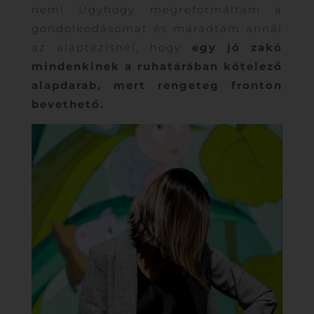
nem! Úgyhogy megreformáltam a
gondolkodásomat és maradtam annál
az alaptézisnél, hogy
egy jó zakó
mindenkinek a ruhatárában kötelező
alapdarab, mert rengeteg fronton
bevethető.