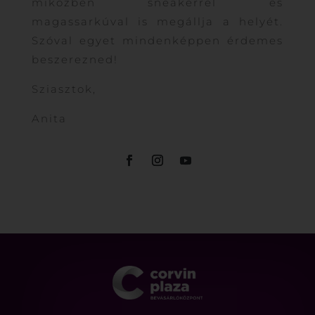
miközben sneakerrel és
magassarkúval is megállja a helyét.
Szóval egyet mindenképpen érdemes
beszerezned!
Sziasztok,
Anita