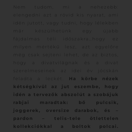
Nem tudom, mi a nehezebb:
elengedni azt a rövid kis nyarat, ami
idén jutott, vagy tudni, hogy lélekben
már készülhetünk egy újabb
fájdalmas téli időszakra…hogy ez
milyen mértékű lesz, azt egyelőre
még csak sejteni lehet, de az biztos,
hogy a divatvilágnak és a divat
szerelmeseinek az idei év jócskán
feladta a leckét.
Ha körbe nézek
kétségkívül az jut eszembe, hogy
idén a tervezők abszolút a szobájuk
rabjai maradtak: bő pulcsik,
joggerek, oversize darabok, és –
pardon – telis-tele ötlettelen
kollekciókkal a boltok polcai.