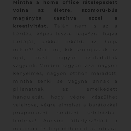
Mintha a home office rátelepedett
volna az életre, szomorú-bús
magányba taszítva ezzel a
kreativitást.
Talán nem is az a
kérdés, képes lesz-e legyőzni fogva
tartóját, sokkal inkább az, hogy
mikor?! Mert mi, kik szomjazzuk az
újat, most nagyon csalódottak
vagyunk. Minden nagyon laza, nagyon
kényelmes, nagyon otthon maradott,
mintha senki se vágyná annak a
pillanatnak az emelkedett
hangulatát, hogy végre készülhet
valahova, végre elmehet a barátokkal
programozni, randizni, színházba…
bárhová! Annyira áthelyeződött a
macinaci feeling otthonról az utcára,