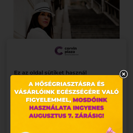
Ez az oldal sütiket használ
Weboldalunkon „cookie"-kat (továbbiakban „süti")
alkalmazunk. Ezek olyan fájlok, melyek információt
tárolnak webes böngészőjében. Ehhez az Ön
hozzájárulása szükséges.
A „sütiket" az elektronikus hírközlésről szóló 2003.
évi C. törvény, az elektronikus kereskedelmi
szolgáltatások, az információs társadalommal
összefüggő szolgáltatások egyes kérdéseiről szóló