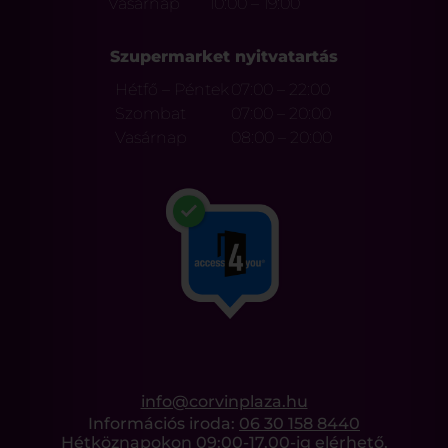
Vasárnap
10:00 – 19:00
Szupermarket nyitvatartás
Hétfő – Péntek
07:00 – 22:00
Szombat
07:00 – 20:00
Vasárnap
08:00 – 20:00
info@corvinplaza.hu
Információs iroda:
06 30 158 8440
Hétköznapokon 09:00-17.00-ig elérhető.