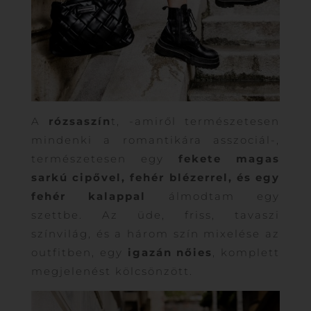
A
rózsaszín
t, -amiről természetesen
mindenki a romantikára asszociál-,
természetesen egy
fekete magas
sarkú cipővel, fehér blézerrel, és egy
fehér kalappal
álmodtam egy
szettbe. Az üde, friss, tavaszi
színvilág, és a három szín mixelése az
outfitben, egy
igazán nőies
, komplett
megjelenést kölcsönzött.