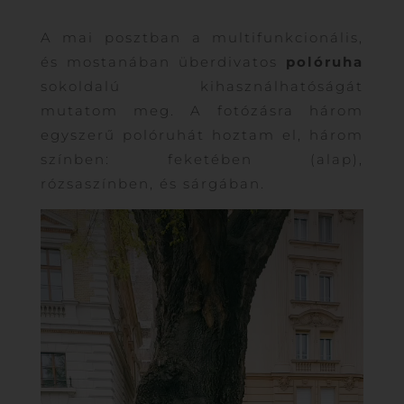
A mai posztban a multifunkcionális,
és mostanában überdivatos
polóruha
sokoldalú kihasználhatóságát
mutatom meg. A fotózásra három
egyszerű polóruhát hoztam el, három
színben: feketében (alap),
rózsaszínben, és sárgában.