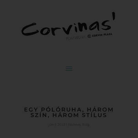
EGY PÓLÓRUHA, HÁROM
SZÍN, HÁROM STÍLUS
jún 1, 2022
|
Fashion
,
Blog