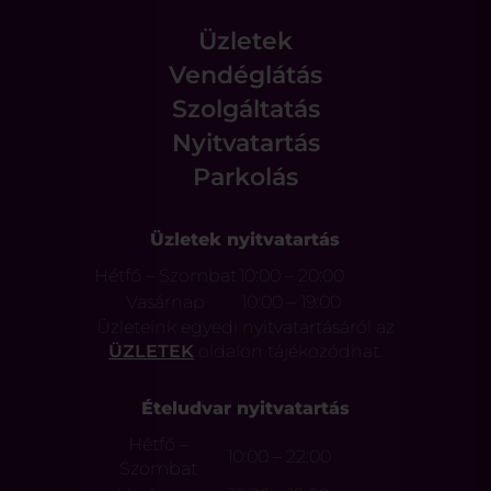
Üzletek
Vendéglátás
Szolgáltatás
Nyitvatartás
Parkolás
Üzletek nyitvatartás
Hétfő – Szombat
10:00 – 20:00
Vasárnap
10:00 – 19:00
Üzleteink egyedi nyitvatartásáról az
ÜZLETEK
oldalon tájékozódhat.
Ételudvar nyitvatartás
Hétfő –
10:00 – 22:00
Szombat