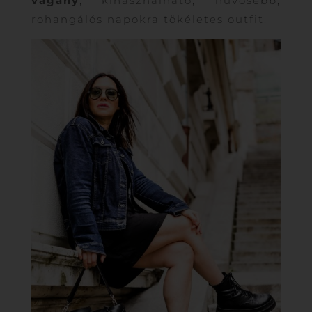
vagány
, kihasználható, hűvösebb,
rohangálós napokra tökéletes outfit.