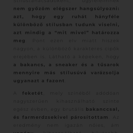
Stílustanácsadóként, ügyfeleimnek
nem győzöm elégszer hangsúlyozni:
azt, hogy egy ruhát hányféle
különböző stílusban tudunk viselni,
azt mindig a “mit mivel” határozza
meg
. Pont ezen elv miatt hiszek
nagyon, a különböző karakteres cipők
erejében is. Látható a képeken, hogy
a bakancs, a sneaker és a tűsarok
mennyire más stílusúvá varázsolja
ugyanazt a fazont
.
A
feketét
, mely színéből adódóan
nagyszerűen kihasználható szinte
egész évben, egy brutális
bakanccsal,
és farmerdzsekivel párosítottam
. Az
eredmény nem igazán nőies, ám