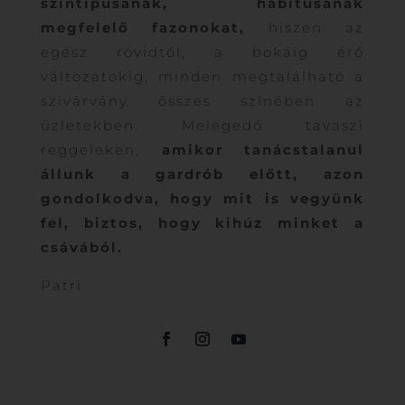
színtípusának, habitusának
megfelelő fazonokat,
hiszen az
egész rövidtől, a bokáig érő
változatokig, minden megtalálható a
szivárvány összes színében az
üzletekben. Melegedő tavaszi
reggeleken,
amikor tanácstalanul
állunk a gardrób előtt, azon
gondolkodva, hogy mit is vegyünk
fel, biztos, hogy kihúz minket a
csávából.
Patri