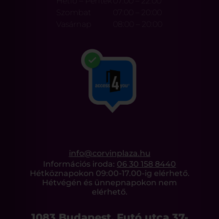
Hétfő – Péntek
07:00 – 22:00
Szombat
07:00 – 20:00
Vasárnap
08:00 – 20:00
info@corvinplaza.hu
Információs iroda:
06 30 158 8440
Hétköznapokon 09:00-17.00-ig elérhető.
Hétvégén és ünnepnapokon nem
elérhető.
1083 Budapest, Futó utca 37-