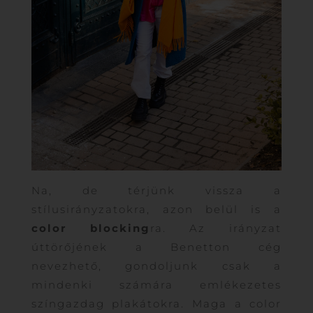
Na, de térjünk vissza a
stílusirányzatokra, azon belül is a
color blocking
ra. Az irányzat
úttörőjének a Benetton cég
nevezhető, gondoljunk csak a
mindenki számára emlékezetes
színgazdag plakátokra. Maga a color