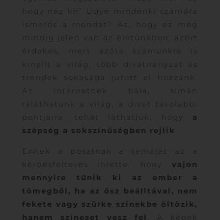
hogy néz ki!” Ugye mindenki számára
ismerős a mondat? Az, hogy ez még
mindig jelen van az életünkben, azért
érdekes, mert azóta számunkra is
kinyílt a világ, több divatirányzat és
trendek sokasága jutott el hozzánk.
Az internetnek hála, simán
ráláthatunk a világ, a divat távolabbi
pontjaira, tehát láthatjuk, hogy
a
szépség a sokszínűségben rejlik
.
Ennek a posztnak a témáját az a
kérdésfeltevés ihlette, hogy
vajon
mennyire tűnik ki az ember a
tömegből, ha az ősz beálltával, nem
fekete vagy szürke színekbe öltözik,
hanem színeset vesz fel
. A képek