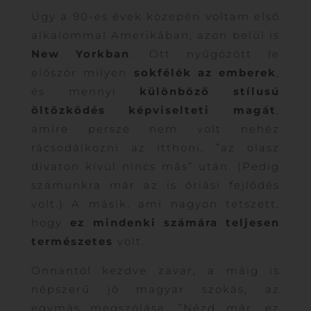
Úgy a 90-es évek közepén voltam első
alkalommal Amerikában, azon belül is
New Yorkban
. Ott nyűgözött le
először milyen
sokfélék az emberek
,
és mennyi
különböző stílusú
öltözködés képviselteti magát
,
amire persze nem volt nehéz
rácsodálkozni az itthoni, ”az olasz
divaton kívül nincs más” után. (Pedig
számunkra már az is óriási fejlődés
volt.) A másik, ami nagyon tetszett,
hogy
ez mindenki számára teljesen
természetes
volt.
Onnantól kezdve zavar, a máig is
népszerű jó magyar szokás, az
egymás megszólása. ”Nézd már, ez