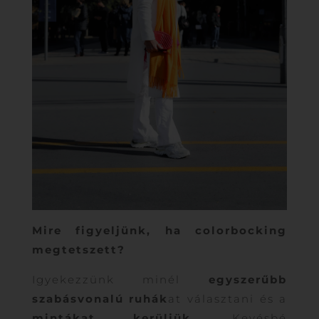
Mire figyeljünk, ha colorbocking
megtetszett?
Igyekezzünk minél
egyszerűbb
szabásvonalú ruhák
at választani és a
mintákat kerüljük
. Kevésbé