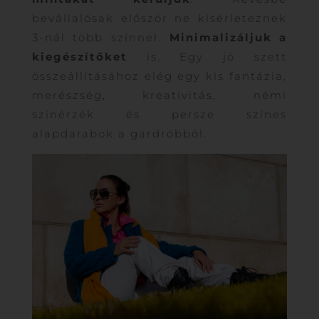
bevállalósak először ne kísérleteznek
3-nál több színnel.
Minimalizáljuk a
kiegészítőket
is. Egy jó szett
összeállításához elég egy kis fantázia,
merészség, kreativitás, némi
színérzék és persze színes
alapdarabok a gardróbból.