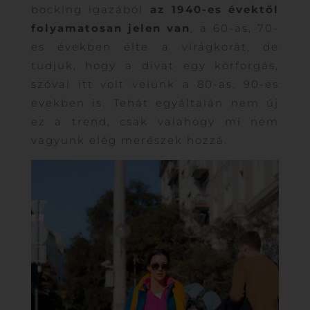
bocking igazából
az 1940-es évektől
folyamatosan jelen van
, a 60-as, 70-
es években élte a virágkorát, de
tudjuk, hogy a divat egy körforgás,
szóval itt volt velünk a 80-as, 90-es
években is. Tehát egyáltalán nem új
ez a trend, csak valahogy mi nem
vagyunk elég merészek hozzá.