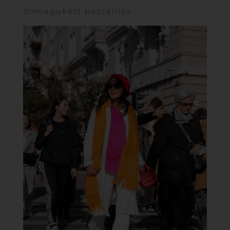
önmagukért beszélnek.