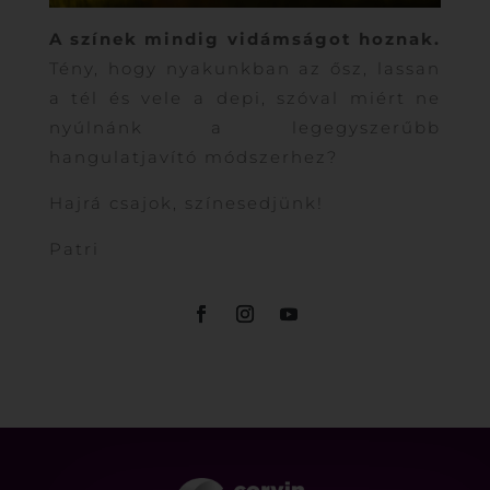
A színek mindig vidámságot hoznak.
Tény, hogy nyakunkban az ősz, lassan
a tél és vele a depi, szóval miért ne
nyúlnánk a legegyszerűbb
hangulatjavító módszerhez?
Hajrá csajok, színesedjünk!
Patri