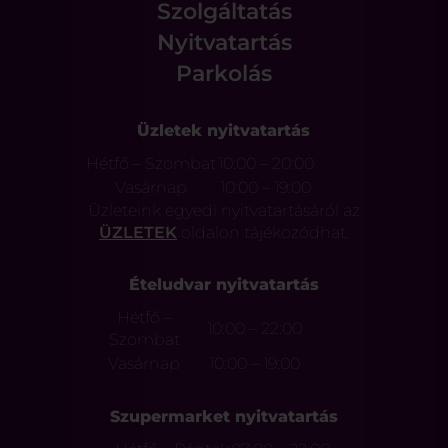
Szolgáltatás
Nyitvatartás
Parkolás
Üzletek nyitvatartás
Hétfő – Szombat
10:00 – 20:00
Vasárnap
10:00 – 19:00
Üzleteink egyedi nyitvatartásáról az
ÜZLETEK
oldalon tájékozódhat.
Ételudvar nyitvatartás
Hétfő –
10:00 – 22:00
Szombat
Vasárnap
10:00 – 19:00
Szupermarket nyitvatartás