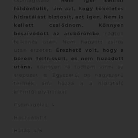
csomagolása.
Nem ígér semmi
földöntúlit, ám azt, hogy tökéletes
hidratálást biztosít, azt igen. Nem is
kellett csalódnom.
Könnyen
beszívódott az arcbőrömbe
, rögtön
felkenés után. Nem hagyott zsíros
után érzetet.
Érezhető volt, hogy a
bőröm felfrissült, és nem húzódott
utána.
Könnyen rá tudtam vinni az
alapozót is. Egyszerű, de nagyszerű
termék, ami hozza a a hidratáló
krémtől elvártakat.
Csomagolás: 4
Használat:4
Hatás: 4/5