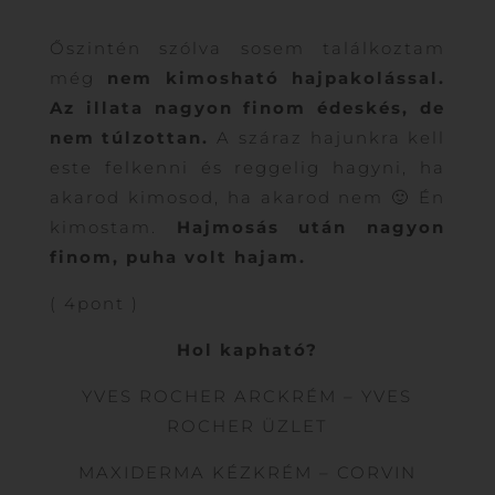
Őszintén szólva sosem találkoztam
még
nem kimosható hajpakolással.
Az illata nagyon finom édeskés, de
nem túlzottan.
A száraz hajunkra kell
este felkenni és reggelig hagyni, ha
akarod kimosod, ha akarod nem 🙂 Én
kimostam.
Hajmosás után nagyon
finom, puha volt hajam.
( 4pont )
Hol kapható?
YVES ROCHER ARCKRÉM – YVES
ROCHER ÜZLET
MAXIDERMA KÉZKRÉM – CORVIN