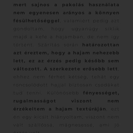
mert sajnos a pakolás használata
nem egyenesen arányos a könnyen
fésülhetőséggel
, valamiért pedig azt
gondoltam, hogy ugyanúgy siklik
majd a kefe a hajamban, de nem így
történt. Szárítás során
határozottan
azt éreztem, hogy a hajam nehezebb
lett, ez az érzés pedig később sem
változott. A szerkezete erősebb lett
,
ehhez nem férhet kétség, tehát egy
roncsolódott hajjal biztosan csodákat
tud tenni. Különösebb
fényességet,
rugalmasságot viszont nem
érzékeltem a hajam textúráján
, ezt
én egy kicsit hiányoltam, viszont nem
vált szállóssá, mágnesessé, ami jó
érzés volt.