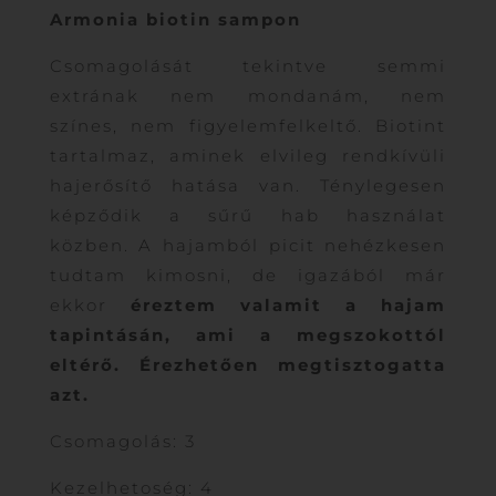
Armonia biotin sampon
Csomagolását tekintve semmi
extrának nem mondanám, nem
színes, nem figyelemfelkeltő. Biotint
tartalmaz, aminek elvileg rendkívüli
hajerősítő hatása van. Ténylegesen
képződik a sűrű hab használat
közben. A hajamból picit nehézkesen
tudtam kimosni, de igazából már
ekkor
éreztem valamit a hajam
tapintásán, ami a megszokottól
eltérő. Érezhetően megtisztogatta
azt.
Csomagolás: 3
Kezelhetoség: 4