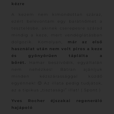
kézre
A kezem nem kimondottan száraz,
ezért belevontam egy barátnőmet a
tesztelésbe, akinek cserepesre szárad
mindig a keze, mert vendéglátásban
dolgozik. Komolyan,
már az első
használat után nem volt piros a keze
és gyönyörűen táplálta a
bőrét.
Hamar beszívódik, egyáltalán
nem nehézkes! Bátran ajánljuk
minden kézszárassággal küzdő
egyénnek! 🙂 Az illata pedig tudjátok,
az a tipikus „tisztasági” illat! ( 5pont )
Yves Rocher éjszakai regeneráló
hajápoló