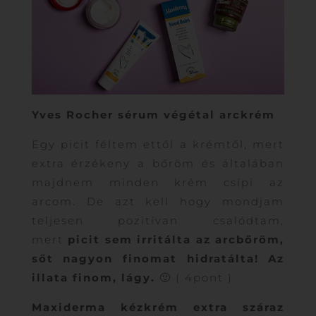
Yves Rocher sérum végétal arckrém
Egy picit féltem ettől a krémtől, mert
extra érzékeny a bőröm és általában
majdnem minden krém csípi az
arcom. De azt kell hogy mondjam
teljesen pozitívan csalódtam,
mert
picit sem irritálta az arcbőröm,
sőt nagyon finomat hidratálta! Az
illata finom, lágy.
🙂 ( 4pont )
Maxiderma kézkrém extra száraz