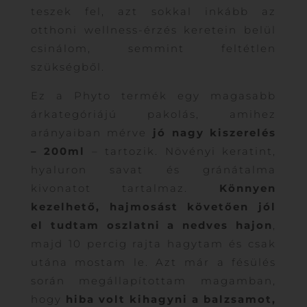
teszek fel, azt sokkal inkább az
otthoni wellness-érzés keretein belül
csinálom, semmint feltétlen
szükségből.
Ez a Phyto termék egy magasabb
árkategóriájú pakolás, amihez
arányaiban mérve
jó nagy kiszerelés
– 200ml
– tartozik. Növényi keratint,
hyaluron savat és gránátalma
kivonatot tartalmaz.
Könnyen
kezelhető, hajmosást követően jól
el tudtam oszlatni a nedves hajon
,
majd 10 percig rajta hagytam és csak
utána mostam le. Azt már a fésülés
során megállapítottam magamban,
hogy
hiba volt kihagyni a balzsamot,