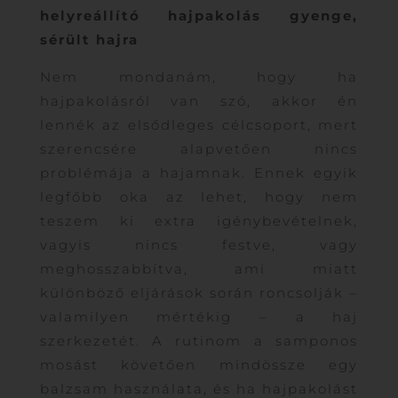
helyreállító hajpakolás gyenge,
sérült hajra
Nem mondanám, hogy ha
hajpakolásról van szó, akkor én
lennék az elsődleges célcsoport, mert
szerencsére alapvetően nincs
problémája a hajamnak. Ennek egyik
legfőbb oka az lehet, hogy nem
teszem ki extra igénybevételnek,
vagyis nincs festve, vagy
meghosszabbítva, ami miatt
különböző eljárások során roncsolják –
valamilyen mértékig – a haj
szerkezetét. A rutinom a samponos
mosást követően mindössze egy
balzsam használata, és ha hajpakolást