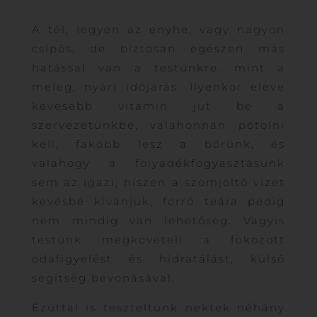
A tél, legyen az enyhe, vagy nagyon
csípős, de biztosan egészen más
hatással van a testünkre, mint a
meleg, nyári időjárás. Ilyenkor eleve
kevesebb vitamin jut be a
szervezetünkbe, valahonnan pótolni
kell, fakóbb lesz a bőrünk, és
valahogy a folyadékfogyasztásunk
sem az igazi, hiszen a szomjoltó vizet
kevésbé kívánjuk, forró teára pedig
nem mindig van lehetőség. Vagyis
testünk megköveteli a fokozott
odafigyelést és hidratálást, külső
segítség bevonásával.
Ezúttal is teszteltünk nektek néhány