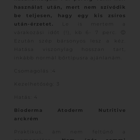
használat után, mert nem szívódik
be teljesen, hagy egy kis zsíros
után-érzetet.
Le is mertem a
várakozási időt (!), kb 6- 7 perc. 🙂
Ezután szép bársonyos lesz a kéz.
Hatása viszonylag hosszan tart,
inkább normál bőrtípusra ajánlanám.
Csomagolás :4
Kezelhetőség: 3
Hatás: 4
Bioderma Atoderm Nutritive
arckrém
Praktikus, ám nem feltűnő a