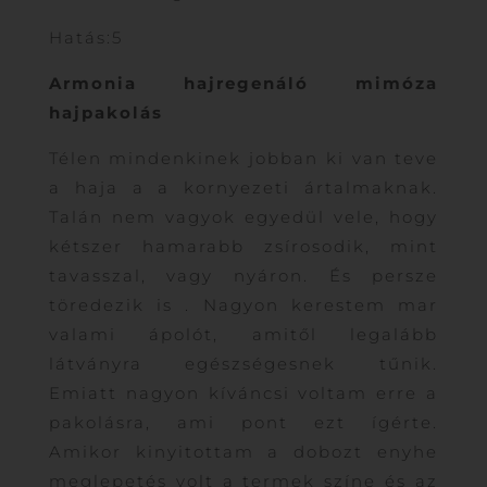
Hatás:5
Armonia hajregenáló mimóza
hajpakolás
Télen mindenkinek jobban ki van teve
a haja a a kornyezeti ártalmaknak.
Talán nem vagyok egyedül vele, hogy
kétszer hamarabb zsírosodik, mint
tavasszal, vagy nyáron. És persze
töredezik is . Nagyon kerestem mar
valami ápolót, amitől legalább
látványra egészségesnek tűnik.
Emiatt nagyon kíváncsi voltam erre a
pakolásra, ami pont ezt ígérte.
Amikor kinyitottam a dobozt enyhe
meglepetés volt a termek színe és az