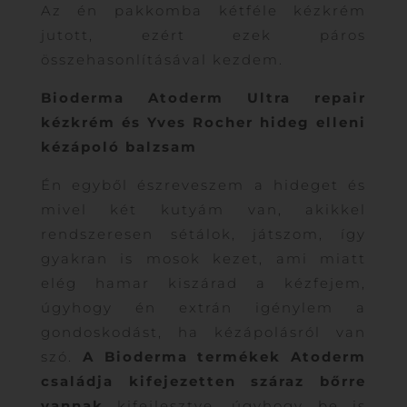
Az én pakkomba kétféle kézkrém
jutott, ezért ezek páros
összehasonlításával kezdem.
Bioderma Atoderm Ultra repair
kézkrém és Yves Rocher hideg elleni
kézápoló balzsam
Én egyből észreveszem a hideget és
mivel két kutyám van, akikkel
rendszeresen sétálok, játszom, így
gyakran is mosok kezet, ami miatt
elég hamar kiszárad a kézfejem,
úgyhogy én extrán igénylem a
gondoskodást, ha kézápolásról van
szó.
A Bioderma termékek Atoderm
családja kifejezetten száraz bőrre
vannak
kifejlesztve, úgyhogy be is