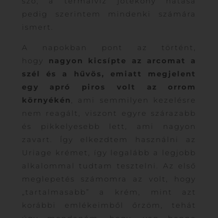
szó, a termálvíz jótékony hatása
pedig szerintem mindenki számára
ismert.
A napokban pont az történt,
hogy
nagyon kicsípte az arcomat a
szél és a hűvös, emiatt megjelent
egy apró piros volt az orrom
környékén
, ami semmilyen kezelésre
nem reagált, viszont egyre szárazabb
és pikkelyesebb lett, ami nagyon
zavart. Így elkezdtem használni az
Uriage krémet, így legalább a legjobb
alkalommal tudtam tesztelni. Az első
meglepetés számomra az volt, hogy
„tartalmasabb” a krém, mint azt
korábbi emlékeimből őrzöm, tehát