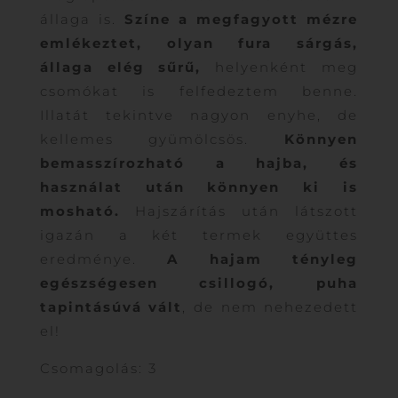
állaga is.
Színe a megfagyott mézre
emlékeztet, olyan fura sárgás,
állaga elég sűrű,
helyenként meg
csomókat is felfedeztem benne.
Illatát tekintve nagyon enyhe, de
kellemes gyümölcsös.
Könnyen
bemasszírozható a hajba, és
használat után könnyen ki is
mosható.
Hajszárítás után látszott
igazán a két termek együttes
eredménye.
A hajam tényleg
egészségesen csillogó, puha
tapintásúvá vált
, de nem nehezedett
el!
Csomagolás: 3