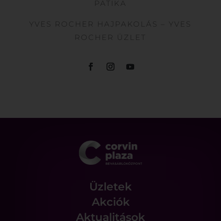
PATIKA
YVES ROCHER HAJPAKOLÁS – YVES
ROCHER ÜZLET
Üzletek
Akciók
Aktualitások