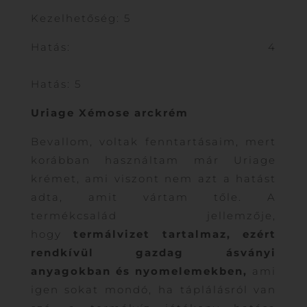
Kezelhetőség: 5
Hatás: 4
Hatás: 5
Uriage Xémose arckrém
Bevallom, voltak fenntartásaim, mert
korábban használtam már Uriage
krémet, ami viszont nem azt a hatást
adta, amit vártam tőle. A
termékcsalád jellemzője,
hogy
termálvizet tartalmaz, ezért
rendkívül gazdag ásványi
anyagokban és nyomelemekben,
ami
igen sokat mondó, ha táplálásról van