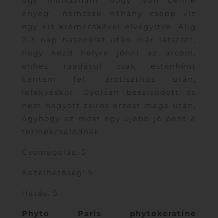
úgy mondanám, hogy „van benne
anyag”, nemcsak néhány csepp víz
egy kis krémecskével elvegyítve. Alig
2-3 nap használat után már látszott,
hogy kezd helyre jönni az arcom,
ehhez ráadásul csak esténként
kentem fel, arctisztítás után,
lefekvéskor. Gyorsan beszívódott és
nem hagyott zsíros érzést maga után,
úgyhogy ez most egy újabb jó pont a
termékcsaládnak.
Csomagolás: 5
Kezelhetőség: 5
Hatás: 5
Phyto Paris phytokeratine