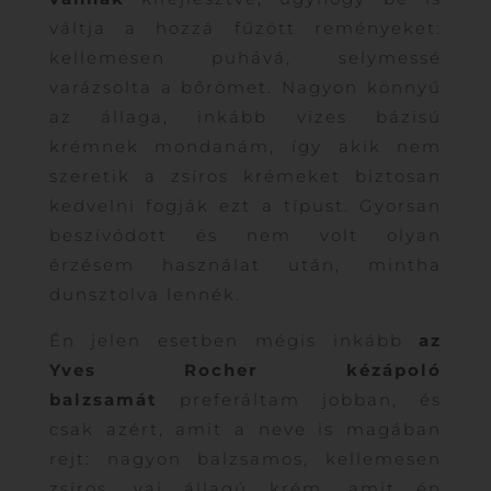
váltja a hozzá fűzött reményeket:
kellemesen puhává, selymessé
varázsolta a bőrömet. Nagyon könnyű
az állaga, inkább vizes bázisú
krémnek mondanám, így akik nem
szeretik a zsíros krémeket biztosan
kedvelni fogják ezt a típust. Gyorsan
beszívódott és nem volt olyan
érzésem használat után, mintha
dunsztolva lennék.
Én jelen esetben mégis inkább
az
Yves Rocher kézápoló
balzsamát
preferáltam jobban, és
csak azért, amit a neve is magában
rejt: nagyon balzsamos, kellemesen
zsíros, vaj állagú krém, amit én