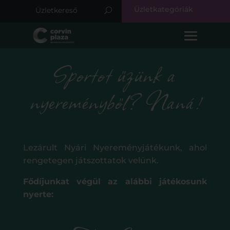
Üzletkategóriák
Sportot űzünk a
nyereményből? Naná!
Lezárult Nyári Nyereményjátékunk, ahol
rengetegen játszottatok velünk.
Fődíjunkat végül az alábbi játékosunk
nyerte: