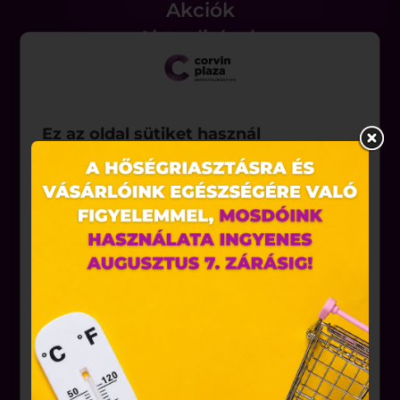
Akciók
Aktualitások
Rólunk
Ez az oldal sütiket használ
Állásajánlatok
Weboldalunkon „cookie"-kat (továbbiakban „süti")
alkalmazunk. Ezek olyan fájlok, melyek információt
tárolnak webes böngészőjében. Ehhez az Ön
hozzájárulása szükséges.
Üzletek
A „sütiket" az elektronikus hírközlésről szóló 2003.
évi C. törvény, az elektronikus kereskedelmi
Vendéglátás
szolgáltatások, az információs társadalommal
összefüggő szolgáltatások egyes kérdéseiről szóló
Szolgáltatás
2001. évi CVIII. törvény, valamint az Európai Unió
Nyitvatartás
előírásainak megfelelően használjuk. Azon
weblapoknak, melyek az Európai Unió országain
Parkolás
belül működnek, a „sütik" használatához, és