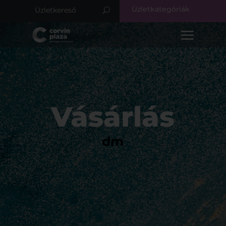
Üzletkategóriák
Vásárlás
dm