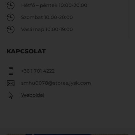

Hétfő – péntek 10:00-20:00

Szombat 10:00-20:00

Vasárnap 10:00-19:00
KAPCSOLAT

+36 1 701 4222

smhu0078@stores.jysk.com

Weboldal