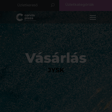
Üzletkategóriák
Vásárlás
JYSK