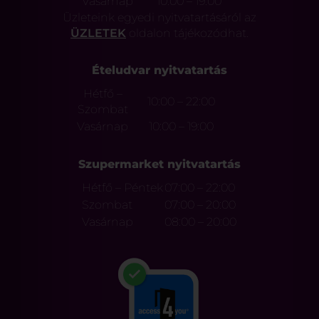
Vasárnap
10:00 – 19:00
Üzleteink egyedi nyitvatartásáról az
ÜZLETEK
oldalon tájékozódhat.
Ételudvar nyitvatartás
Hétfő –
10:00 – 22:00
Szombat
Vasárnap
10:00 – 19:00
Szupermarket nyitvatartás
Hétfő – Péntek
07:00 – 22:00
Szombat
07:00 – 20:00
Vasárnap
08:00 – 20:00