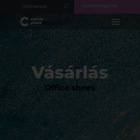
Üzletkategóriák
Vásárlás
Office shoes