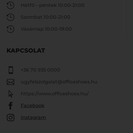

Hétfő – péntek 10:00-21:00

Szombat 10:00-21:00

Vasárnap 10:00-19:00
KAPCSOLAT

+36 70 935 0000

ugyfelszolgalat@officeshoes.hu

https://www.officeshoes.hu/

Facebook

Instagram