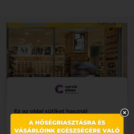
Ez az oldal sütiket használ
Az üzletről
Weboldalunkon „cookie"-kat (továbbiakban „süti")
alkalmazunk. Ezek olyan fájlok, melyek információt