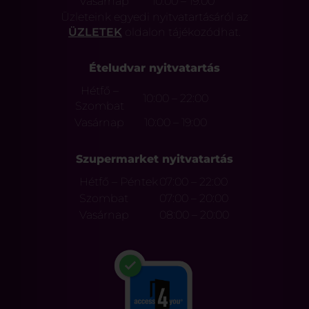
Vasárnap
10:00 – 19:00
Üzleteink egyedi nyitvatartásáról az
ÜZLETEK
oldalon tájékozódhat.
Ételudvar nyitvatartás
Hétfő –
10:00 – 22:00
Szombat
Vasárnap
10:00 – 19:00
Szupermarket nyitvatartás
Hétfő – Péntek
07:00 – 22:00
Szombat
07:00 – 20:00
Vasárnap
08:00 – 20:00