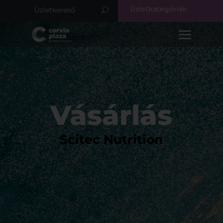
Üzletkategóriák
Vásárlás
Scitec Nutrition