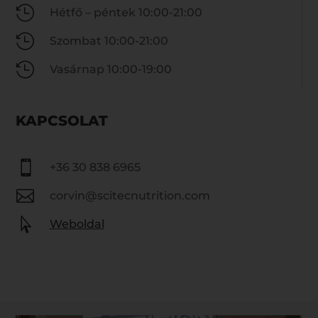

Hétfő – péntek 10:00-21:00

Szombat 10:00-21:00

Vasárnap 10:00-19:00
KAPCSOLAT

+36 30 838 6965

corvin@scitecnutrition.com

Weboldal