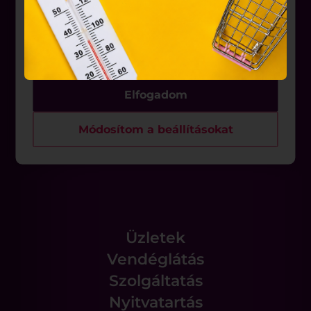
belül működnek, a „sütik" használatához, és
Üzletek
ezeknek a felhasználó számítógépén vagy egyéb
eszközén történő tárolásához a felhasználók
Akciók
hozzájárulását kell kérniük.
Aktualitások
Elfogadom
Rólunk
Módosítom a beállításokat
Állásajánlatok
Üzletek
Vendéglátás
Szolgáltatás
Nyitvatartás