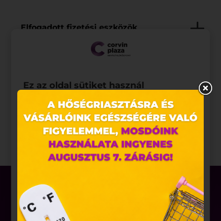
Elfogadott fizetési eszközök
Saját szolgáltatások
Ez az oldal sütiket használ
Törzsvásárlói rendszer
Weboldalunkon „cookie"-kat (továbbiakban „süti")
alkalmazunk. Ezek olyan fájlok, melyek információt
tárolnak webes böngészőjében. Ehhez az Ön
Egyéb információk
hozzájárulása szükséges.
A „sütiket" az elektronikus hírközlésről szóló 2003.
évi C. törvény, az elektronikus kereskedelmi
szolgáltatások, az információs társadalommal
összefüggő szolgáltatások egyes kérdéseiről szóló
2001. évi CVIII. törvény, valamint az Európai Unió
előírásainak megfelelően használjuk. Azon
weblapoknak, melyek az Európai Unió országain