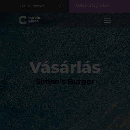
Üzletkategóriák
Vásárlás
Simon’s Burger