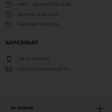

Hétfő – péntek 11:00-22:00

Szombat 11:00-22:00

Vasárnap 11:00-21:00
KAPCSOLAT

+36 70 590 9610

Corvin@simonsburger.hu
Az üzletről