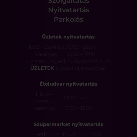
Szolgáltatás
Nyitvatartás
Parkolás
Üzletek nyitvatartás
Hétfő – Szombat
10:00 – 20:00
Vasárnap
10:00 – 19:00
Üzleteink egyedi nyitvatartásáról az
ÜZLETEK
oldalon tájékozódhat.
Ételudvar nyitvatartás
Hétfő –
10:00 – 22:00
Szombat
Vasárnap
10:00 – 19:00
Szupermarket nyitvatartás
Hétfő – Péntek
07:00 – 22:00