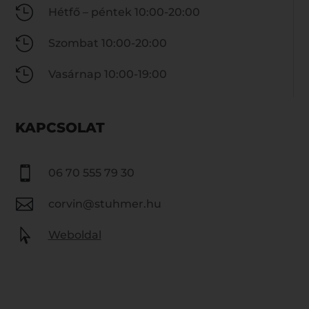

Hétfő – péntek 10:00-20:00

Szombat 10:00-20:00

Vasárnap 10:00-19:00
KAPCSOLAT

06 70 555 79 30

corvin@stuhmer.hu

Weboldal