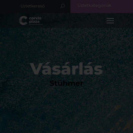
Üzletkategóriák
Vásárlás
Stühmer