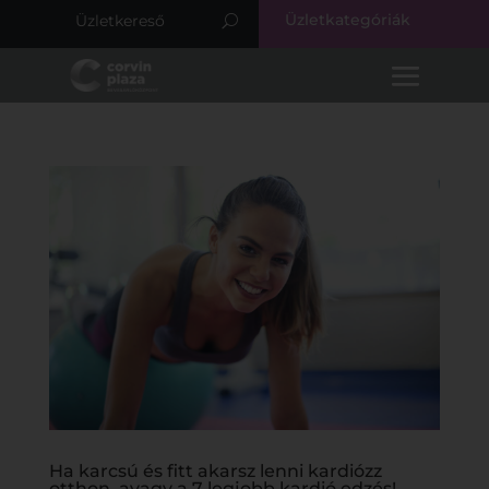
Üzletkategóriák
Ha karcsú és fitt akarsz lenni kardiózz
otthon, avagy a 7 legjobb kardió edzés!