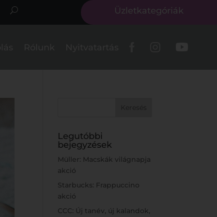
Üzletkategóriák
lás
Rólunk
Nyitvatartás
Legutóbbi
bejegyzések
Müller: Macskák világnapja
akció
Starbucks: Frappuccino
akció
CCC: Új tanév, új kalandok,