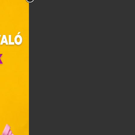
zunk.
ebes
y, az
ciós
szóló