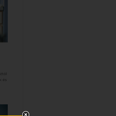
ttól
k és