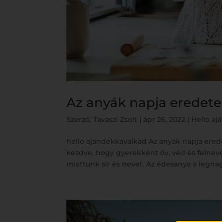
Az anyák napja eredete
Szerző:
Tavaszi Zsolt
|
ápr 26, 2022
|
Hello a
hello ajándékkavalkád Az anyák napja ered
kezdve, hogy gyerekként óv, véd és felnevel 
miattunk sír és nevet. Az édesanya a legnag