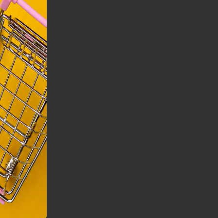
ainak
 Unió
nek a
sához