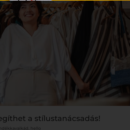
gíthet a stílustanácsadás!
ándékkavalkád
,
hello