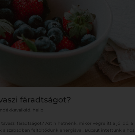
vaszi fáradtságot?
jándékkavalkád
,
hello
avaszi fáradtságot? Azt hihetnénk, mikor végre itt a jó idő, a
k a szabadban feltöltődünk energiával. Búcsút intettünk a hos