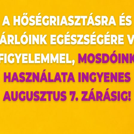
az oldal sütiket használ
ldalunkon „cookie"-kat (továbbiakban „süti") alkalma
k olyan fájlok, melyek információt tárolnak w
észőjében. Ehhez az Ön hozzájárulása szükséges.
ütiket" az elektronikus hírközlésről szóló 2003. évi C. törvén
ktronikus kereskedelmi szolgáltatások, az informá
adalommal összefüggő szolgáltatások egyes kérdéseiről 