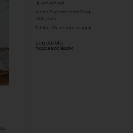
új kedvencek!
Vision Express: szemüveg-
előfizetés
Tchibo: Áfa-mentes napok
Legutóbbi
hozzászólások
szú