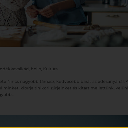
jándékkavalkád
,
hello
,
Kultúra
ete Nincs nagyobb támasz, kedvesebb barát az édesanyánál. A
minket, kibírja tinikori zűrjeinket és kitart mellettünk, velün
yobb...