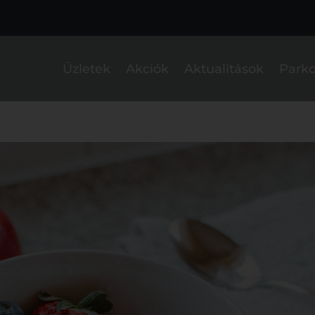
Üzletek
Akciók
Aktualitások
Parko