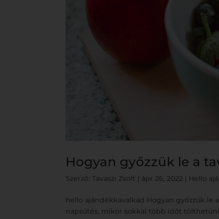
Hogyan győzzük le a ta
Szerző:
Tavaszi Zsolt
|
ápr 26, 2022
|
Hello a
hello ajándékkavalkád Hogyan győzzük le a t
napsütés, mikor sokkal több időt tölthetün