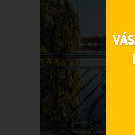
Ez 
Webo
Eze
böng
A „s
ele
társ