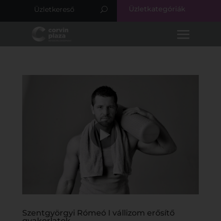
Üzletkategóriák
Szentgyörgyi Rómeó I vállizom erősítő
gyakorlatok