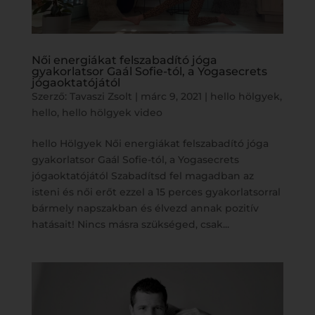
Női energiákat felszabadító jóga
gyakorlatsor Gaál Sofie-tól, a Yogasecrets
jógaoktatójától
Szerző:
Tavaszi Zsolt
|
márc 9, 2021
|
hello hölgyek
,
hello
,
hello hölgyek video
hello Hölgyek Női energiákat felszabadító jóga
gyakorlatsor Gaál Sofie-tól, a Yogasecrets
jógaoktatójától Szabadítsd fel magadban az
isteni és női erőt ezzel a 15 perces gyakorlatsorral
bármely napszakban és élvezd annak pozitív
hatásait! Nincs másra szükséged, csak...