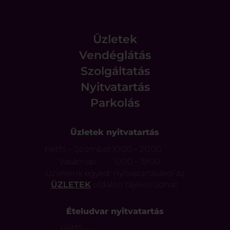
Üzletek
Vendéglátás
Szolgáltatás
Nyitvatartás
Parkolás
Üzletek nyitvatartás
Hétfő – Szombat
10:00 – 20:00
Vasárnap
10:00 – 19:00
Üzleteink egyedi nyitvatartásáról az
ÜZLETEK
oldalon tájékozódhat.
Ételudvar nyitvatartás
Hétfő –