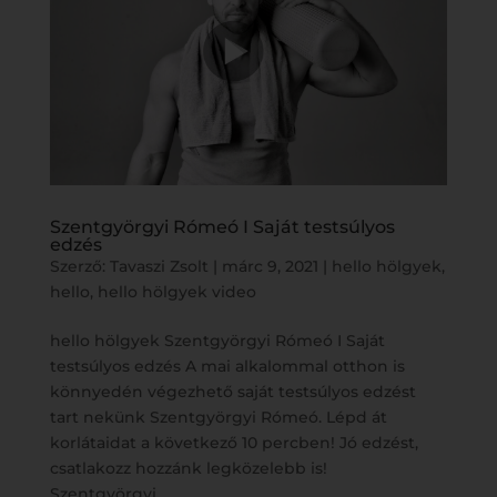
Szentgyörgyi Rómeó I Saját testsúlyos
edzés
Szerző:
Tavaszi Zsolt
|
márc 9, 2021
|
hello hölgyek
,
hello
,
hello hölgyek video
hello hölgyek Szentgyörgyi Rómeó I Saját
testsúlyos edzés A mai alkalommal otthon is
könnyedén végezhető saját testsúlyos edzést
tart nekünk Szentgyörgyi Rómeó. Lépd át
korlátaidat a következő 10 percben! Jó edzést,
csatlakozz hozzánk legközelebb is!
Szentgyörgyi...