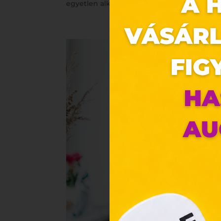
egyetlen alkalom, amikor meglephetjük az 
Ez 
Webo
Eze
böng
A „s
ele
társ
2001
megf