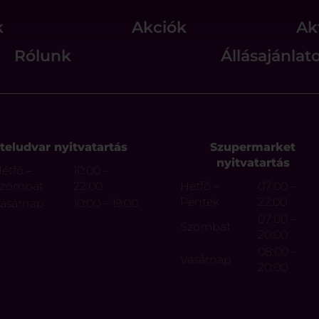
k
Akciók
Ak
Rólunk
Állásajánlat
teludvar nyitvatartás
Szupermarket
nyitvatartás
étfő –
10:00 –
Szombat
22:00
Hétfő –
07:00 –
Péntek
22:00
asárnap
10:00 – 19:00
07:00 –
Szombat
20:00
08:00 –
Vasárnap
20:00