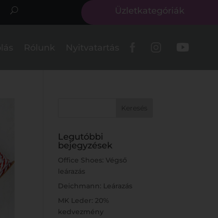
Üzletkategóriák
lás
Rólunk
Nyitvatartás
Legutóbbi
bejegyzések
Office Shoes: Végső
leárazás
Deichmann: Leárazás
MK Leder: 20%
kedvezmény