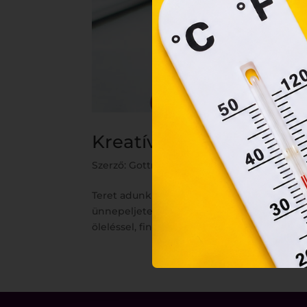
orsz
felh
a fe
Kreatív meglepetések 
Szerző:
Gottmann József
|
máj 2, 2023
|
Az 
Teret adunk AZ ÉDESANYÁKNAK Kreatív meg
ünnepeljetek Május első vasárnapján minde
öleléssel, finom ebéddel, kedves ajándékkal