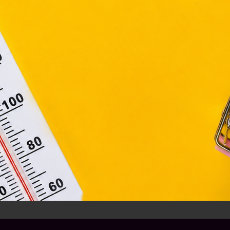
ágain belül működnek, a „sütik" használatához, és ezek
asználó számítógépén vagy egyéb eszközén történő tárolá
lhasználók hozzájárulását kell kérniük.
Elfogadom
Módosítom a beállításokat
anyák napjára
édesanyáknak
,
Kultúra
,
Teret adunk
lepetések anyák napjára – hogy az idén kicsit máshogy
n évben megünnepeljük az édesanyákat. Ki virággal, ki egy
 lepi meg az anyukáját. Ha...