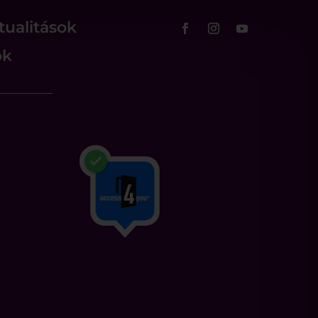
tualitások
ok