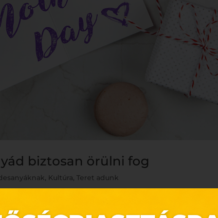
yád biztosan örülni fog
édesanyáknak
,
Kultúra
,
Teret adunk
nek édesanyád egészen biztosan örül Május első vasárnapjá
epel – az édesanyját. Természetesen az anyák napja nem az