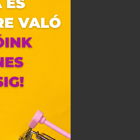
zunk.
ebes
y, az
ciós
szóló
ainak
 Unió