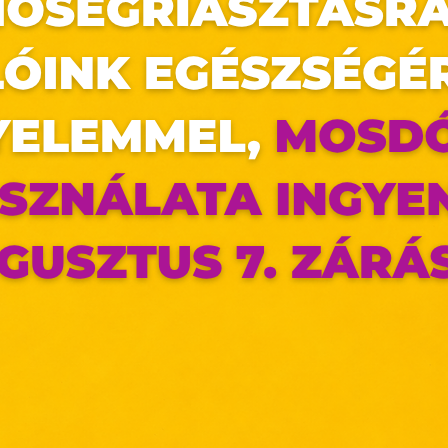
édesanyánkat, mégis, ez...
az oldal sütiket használ
ldalunkon „cookie"-kat (továbbiakban „süti") alkalma
k olyan fájlok, melyek információt tárolnak w
észőjében. Ehhez az Ön hozzájárulása szükséges.
ütiket" az elektronikus hírközlésről szóló 2003. évi C. törvén
ktronikus kereskedelmi szolgáltatások, az informá
adalommal összefüggő szolgáltatások egyes kérdéseiről 
. évi CVIII. törvény, valamint az Európai Unió előírás
elelően használjuk. Azon weblapoknak, melyek az Európai