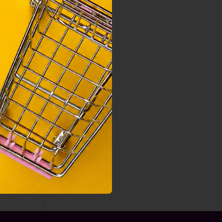
nek a
sához