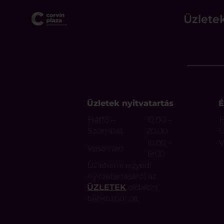
Üzlete
Üzletek nyitvatartás
É
Hétfő –
10:00 –
H
Szombat
20:00
10:00 –
V
Vasárnap
19:00
Üzleteink egyedi
nyitvatartásáról az
ÜZLETEK
oldalon
tájékozódhat.