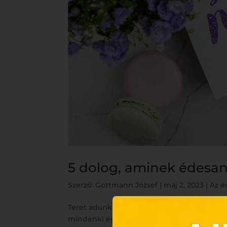
5 dolog, aminek édesan
Szerző:
Gottmann József
|
máj 2, 2023
|
Az 
Teret adunk AZ ÉDESANYÁKNAK 5 dolog, ami
mindenki egy számára fontos személyt ünn