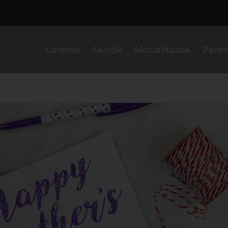
Üzletek
Akciók
Aktualitások
Parko