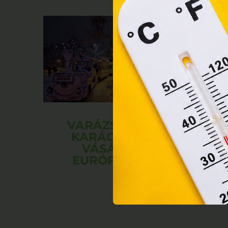
orsz
felh
a fe
VARÁZSLATOS
KARÁCSONYI
VÁSÁROK
EURÓPÁBAN