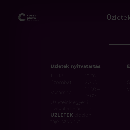
Üzlete
Üzletek nyitvatartás
É
Hétfő –
10:00 –
H
Szombat
20:00
10:00 –
V
Vasárnap
19:00
Üzleteink egyedi
nyitvatartásáról az
ÜZLETEK
oldalon
tájékozódhat.