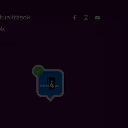
tualitások
ok