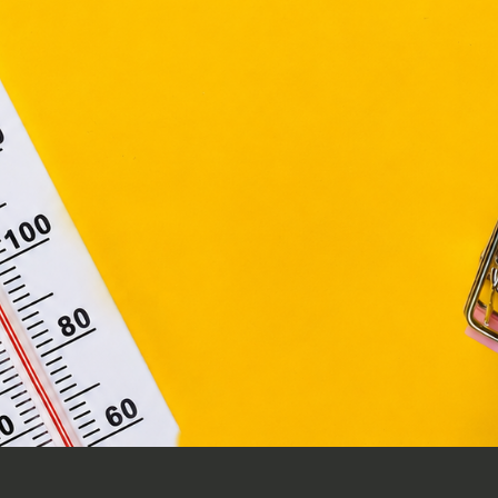
ágain belül működnek, a „sütik" használatához, és ezek
asználó számítógépén vagy egyéb eszközén történő tárolá
HOGYAN
lhasználók hozzájárulását kell kérniük.
VÁLTOZTASD
OTTHONOD
KARÁCSONYI
CSODAORSZÁGGÁ?
Elfogadom
ŐSZI DEKORÁCIÓS
TIPPEK, AMIKTŐL
Módosítom a beállításokat
BARÁTSÁGOS LESZ
AZ OTTHON
AZ OLVASÁ
6 OK, AMIÉRT NEKED
ELŐNYE: M
IS SZÜKSÉGED VAN
ÉRDEMES M
EGY SZUPER
NAP OLVAS
LAPTOPRA