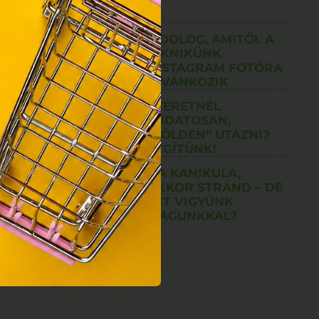
nek a
sához
7 DOLOG, AMITŐL A
PIKNIKÜNK
INSTAGRAM FOTÓRA
KÍVÁNKOZIK
SZERETNÉL
TUDATOSAN,
,,ZÖLDEN” UTAZNI?
SEGÍTÜNK!
S 7
HA KÁNIKULA,
AKKOR STRAND – DE
IÉRT
MIT VIGYÜNK
INDEN
MAGUNKKAL?
NI?