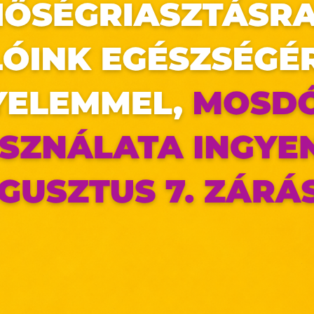
az oldal sütiket használ
ldalunkon „cookie"-kat (továbbiakban „süti") alkalma
k olyan fájlok, melyek információt tárolnak w
észőjében. Ehhez az Ön hozzájárulása szükséges.
ütiket" az elektronikus hírközlésről szóló 2003. évi C. törvén
IDEG, BEKUCKÓZÓS
ktronikus kereskedelmi szolgáltatások, az informá
adalommal összefüggő szolgáltatások egyes kérdéseiről 
. évi CVIII. törvény, valamint az Európai Unió előírás
elelően használjuk. Azon weblapoknak, melyek az Európai