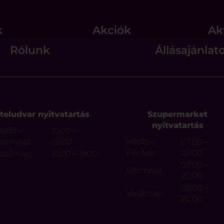
k
Akciók
Ak
Rólunk
Állásajánlat
teludvar nyitvatartás
Szupermarket
nyitvatartás
étfő –
10:00 –
Szombat
22:00
Hétfő –
07:00 –
Péntek
22:00
asárnap
10:00 – 19:00
07:00 –
Szombat
20:00
08:00 –
Vasárnap
20:00