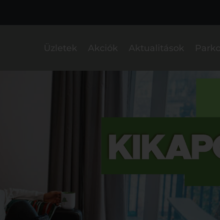
Üzletek
Akciók
Aktualitások
Parko