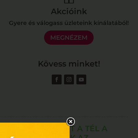
Akcióink
Gyere és válogass üzleteink kínálatából!
MEGNÉZEM
Kövess minket!
NÉGY OK, AMIÉRT A TÉL A
LEGJOBB ÉVSZAK AZ