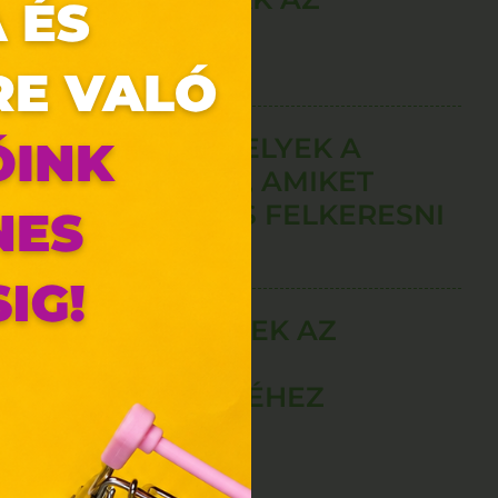
UTAZÁSHOZ
CSODÁLATOS HELYEK A
NAGYVILÁGBAN, AMIKET
TÉLEN ÉRDEMES FELKERESNI
zunk.
ebes
A LEGJOBB TIPPEK AZ
AJÁNDÉKOZÁS
y, az
MEGKÖNNYÍTÉSÉHEZ
ciós
szóló
ainak
 Unió