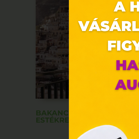
Ez 
Webo
Eze
böng
A „s
BAKANCSLISTÁS FILMEK H
ele
ESTÉKRE
társ
2001
megf