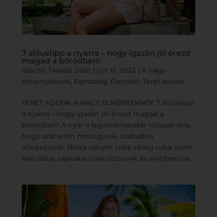
7 stílustipp a nyárra – hogy igazán jól érezd
magad a bőrödben!
Szerző:
Tavaszi Zsolt
|
jún 15, 2022
|
A nagy
élményeknek
,
Egészség
,
Életvitel
,
Teret adunk
TERET ADUNK A NAGY ÉLMÉNYEKNEK 7 stílustipp
a nyárra – hogy igazán jól érezd magad a
bőrödben! A nyár a legalkalmasabb időszak arra,
hogy szabadon mozogjunk, szabadon
lélegezzünk. Nincs rajtunk több réteg ruha, nem
kell sálba, sapkába burkolóznunk és elrejtenünk...