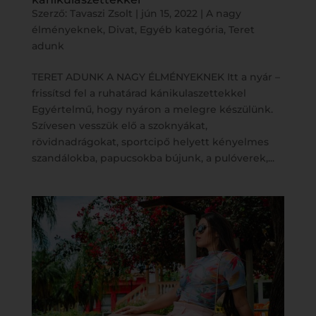
Szerző:
Tavaszi Zsolt
|
jún 15, 2022
|
A nagy
élményeknek
,
Divat
,
Egyéb kategória
,
Teret
adunk
TERET ADUNK A NAGY ÉLMÉNYEKNEK Itt a nyár –
frissítsd fel a ruhatárad kánikulaszettekkel
Egyértelmű, hogy nyáron a melegre készülünk.
Szívesen vesszük elő a szoknyákat,
rövidnadrágokat, sportcipő helyett kényelmes
szandálokba, papucsokba bújunk, a pulóverek,...