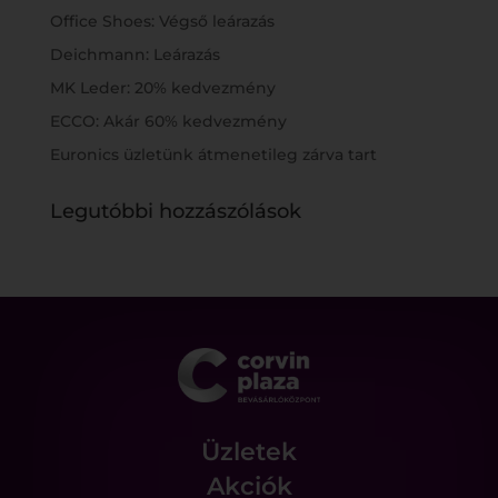
Office Shoes: Végső leárazás
Deichmann: Leárazás
MK Leder: 20% kedvezmény
ECCO: Akár 60% kedvezmény
Euronics üzletünk átmenetileg zárva tart
Legutóbbi hozzászólások
Üzletek
Akciók