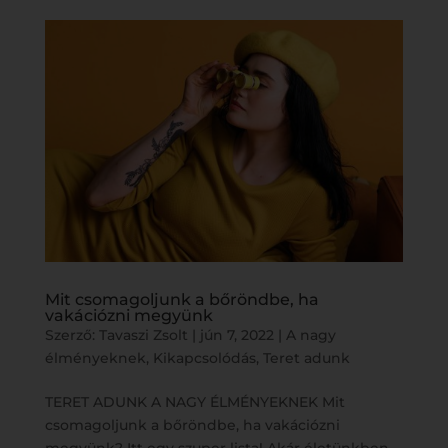
Mit csomagoljunk a bőröndbe, ha
vakációzni megyünk
Szerző:
Tavaszi Zsolt
|
jún 7, 2022
|
A nagy
élményeknek
,
Kikapcsolódás
,
Teret adunk
TERET ADUNK A NAGY ÉLMÉNYEKNEK Mit
csomagoljunk a bőröndbe, ha vakációzni
megyünk? Itt egy szuper lista! Akár életünkben